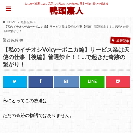
とにかく感動したい元気になりたい人のために日本一熱い想いを伝える
HOME
最新記事
【私のイチオシVoicy〜ボニカ編】サービス業は天使の仕事【後編】普通禁止！！…で起きた奇
跡の繋がり！
2026.07.08
最新記事
【私のイチオシVoicy〜ボニカ編】サービス業は天
使の仕事【後編】普通禁止！！…で起きた奇跡の
繋がり！
私にとってこの放送は
ただの奇跡の物語ではありません。