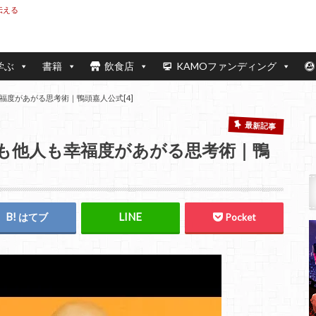
伝える
学ぶ
書籍
飲食店
KAMOファンディング
度があがる思考術｜鴨頭嘉人公式[4]
最新記事
も他人も幸福度があがる思考術｜鴨
はてブ
Pocket