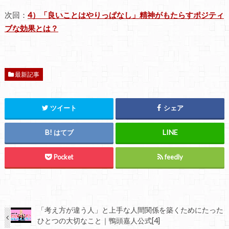
次回：
4）「良いことはやりっぱなし」精神がもたらすポジティ
ブな効果とは？
最新記事
ツイート
シェア
はてブ
Pocket
feedly
「考え方が違う人」と上手な人間関係を築くためにたった
ひとつの大切なこと｜鴨頭嘉人公式[4]