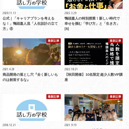
2020.11.13
2022.3.29
公式｜「キャリアプランを考える
鴨頭嘉人の特別授業！新しい時代で
な！」鴨頭嘉人流「人生設計の立て
幸せを掴む「学び方」と「生き方」
方」④
[8]
最新記事
最新記事
2021.4.28
2022.10.21
商品開発の落とし穴『全く新しいも
【秋田開催】10名限定 超少人数VIP講
のは創造するな』
座
最新記事
最新記事
2018.12.21
2021.9.19