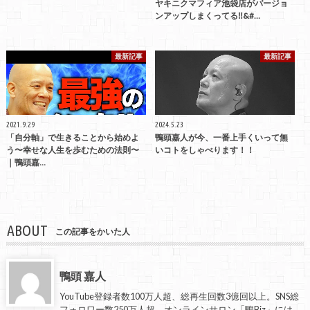
ヤキニクマフィア池袋店がバージョ
ンアップしまくってる‼&#…
最新記事
最新記事
2021.9.29
2024.5.23
「自分軸」で生きることから始めよ
鴨頭嘉人が今、一番上手くいって無
う〜幸せな人生を歩むための法則〜
いコトをしゃべります！！
｜鴨頭嘉…
ABOUT
この記事をかいた人
鴨頭 嘉人
YouTube登録者数100万人超、総再生回数3億回以上。SNS総
フォロワー数250万人超、オンラインサロン「鴨Biz」には