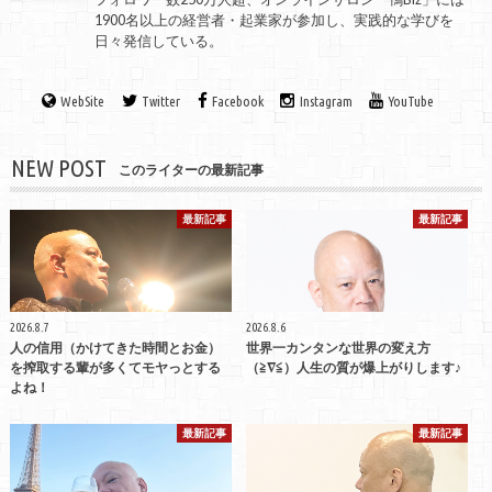
1900名以上の経営者・起業家が参加し、実践的な学びを
日々発信している。
WebSite
Twitter
Facebook
Instagram
YouTube
NEW POST
このライターの最新記事
最新記事
最新記事
2026.8.7
2026.8.6
人の信用（かけてきた時間とお金）
世界一カンタンな世界の変え方
を搾取する輩が多くてモヤっとする
（≧∇≦）人生の質が爆上がりします♪
よね！
最新記事
最新記事