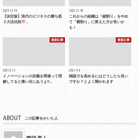
2023.12.29
2022.11.18
【決定版】現代のビジネスの勝ち筋
これからの組織は「縦割り」をやめ
３大法法則
…
て「横割り」に変えた方が良いか
も！
最新記事
最新記事
2021.8.13
2021.9.4
イノベーションの定義を間違って理
雑談力を高めるにはどうしたら良い
解してると痛い目にあうよ‼…
ですか？とよく聞かれます
ABOUT
この記事をかいた人
鴨頭 嘉人