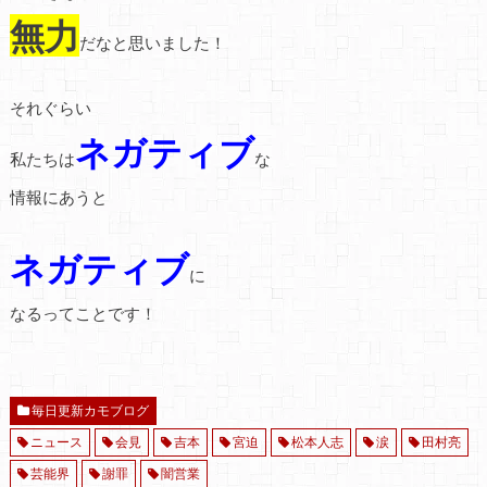
無力
だなと思いました！
それぐらい
ネガティブ
私たちは
な
情報にあうと
ネガティブ
に
なるってことです！
毎日更新カモブログ
ニュース
会見
吉本
宮迫
松本人志
涙
田村亮
芸能界
謝罪
闇営業