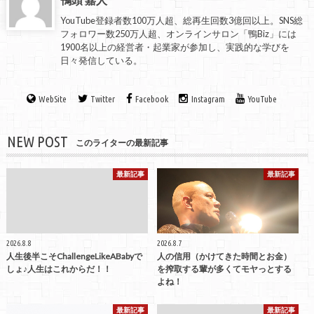
YouTube登録者数100万人超、総再生回数3億回以上。SNS総
フォロワー数250万人超、オンラインサロン「鴨Biz」には
1900名以上の経営者・起業家が参加し、実践的な学びを
日々発信している。
WebSite
Twitter
Facebook
Instagram
YouTube
NEW POST
このライターの最新記事
最新記事
最新記事
2026.8.8
2026.8.7
人生後半こそChallengeLikeABabyで
人の信用（かけてきた時間とお金）
しょ♪人生はこれからだ！！
を搾取する輩が多くてモヤっとする
よね！
最新記事
最新記事