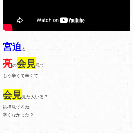
宮迫
と
亮
会見
の
見て
もう辛くて辛くて
会見
見た人いる？
結構見てるね
辛くなかった？