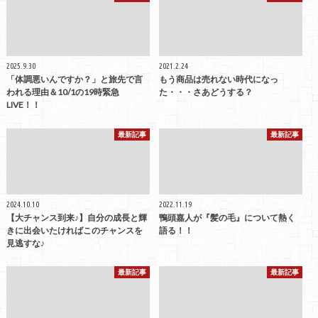
2025.9.30
2021.2.24
「体調悪いんですか？」と旅先で言
もう商品は売れない時代になっ
われる理由＆10/1の19時緊急
た・・・さあどうする？
LIVE！！
最新記事
最新記事
2024.10.10
2022.11.19
【大チャンス到来♪】自分の成長と輝
鴨頭嘉人が『髪の毛』について熱く
きに出会いたければこのチャンスを
語る！！
見逃すな♪
最新記事
最新記事