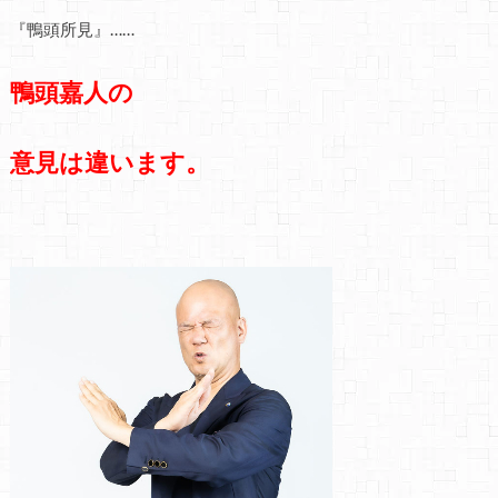
『鴨頭所見』……
鴨頭嘉人の
意見は違います。