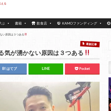
伝える
学ぶ
書籍
飲食店
KAMOファンディング
ない原因は３つある
最新記事
る気が湧かない原因は３つある
はてブ
Pocket