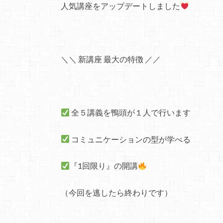
人気講座をアップデートしました
＼＼ 新講座 最大の特徴 ／／
全５講義を鴨頭が１人で行います
コミュニケーションの型が学べる
『1回限り』の開講
（今回を逃したら終わりです）