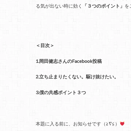
る気が出ない時に効く
「３つのポイント」
を
＜目次＞
1.岡田健志さんのFacebook投稿
2.
立ち止まりたくない。駆け抜けたい。
3.僕の
共感ポイント３つ
本題に入る前に、お知らせです（≧∇≦）