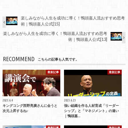
楽しみながら人生を成功に導く！鴨頭嘉人流おすすめ思考
術｜鴨頭嘉人公式[15]
楽しみながら人生を成功に導く！鴨頭嘉人流おすすめ思考
術｜鴨頭嘉人公式[13]
RECOMMEND
こちらの記事も人気です。
最新記事
最新記事
2023.6.4
2023.6.23
キングコング西野亮廣さんに会うと
強い組織を作る人材育成「リーダー
次元上昇するね♪
シップ」と「マネジメント」の違い
｜鴨頭嘉…
最新記事
最新記事