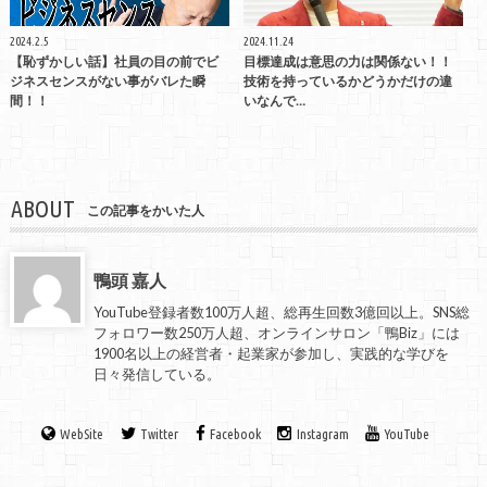
2024.2.5
2024.11.24
【恥ずかしい話】社員の目の前でビ
目標達成は意思の力は関係ない！！
ジネスセンスがない事がバレた瞬
技術を持っているかどうかだけの違
間！！
いなんで…
ABOUT
この記事をかいた人
鴨頭 嘉人
YouTube登録者数100万人超、総再生回数3億回以上。SNS総
フォロワー数250万人超、オンラインサロン「鴨Biz」には
1900名以上の経営者・起業家が参加し、実践的な学びを
日々発信している。
WebSite
Twitter
Facebook
Instagram
YouTube