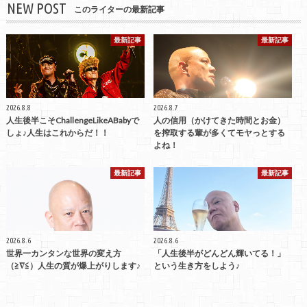
NEW POST
このライターの最新記事
最新記事
最新記事
2026.8.8
2026.8.7
人生後半こそChallengeLikeABabyで
人の信用（かけてきた時間とお金）
しょ♪人生はこれからだ！！
を搾取する輩が多くてモヤっとする
よね！
最新記事
最新記事
2026.8.6
2026.8.6
世界一カンタンな世界の変え方
「人生後半がどんどん輝いてる！」
（≧∇≦）人生の質が爆上がりします♪
という生き方をしよう♪