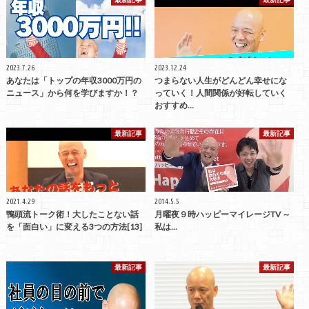
2023.7.26
2023.12.24
あなたは「トップの年収3000万円の
つまらない人生がどんどん幸せにな
ニュース」から何を学びますか！？
っていく！人間関係が好転していく
おすすめ…
最新記事
最新記事
2021.4.29
2014.5.5
鴨頭流トーク術！大したことない話
月曜夜９時ハッピーマイレージTV ～
を「面白い」に変える3つの方法[13]
私は...
最新記事
最新記事