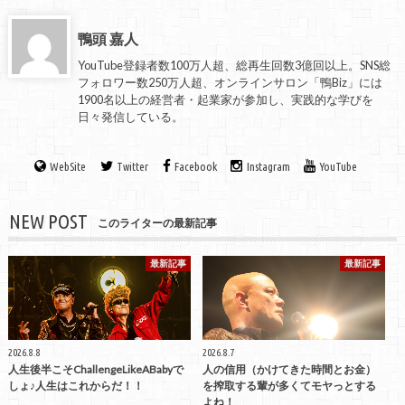
鴨頭 嘉人
YouTube登録者数100万人超、総再生回数3億回以上。SNS総
フォロワー数250万人超、オンラインサロン「鴨Biz」には
1900名以上の経営者・起業家が参加し、実践的な学びを
日々発信している。
WebSite
Twitter
Facebook
Instagram
YouTube
NEW POST
このライターの最新記事
最新記事
最新記事
2026.8.8
2026.8.7
人生後半こそChallengeLikeABabyで
人の信用（かけてきた時間とお金）
しょ♪人生はこれからだ！！
を搾取する輩が多くてモヤっとする
よね！