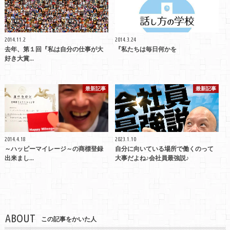
2014.11.2
2014.3.24
去年、第１回『私は自分の仕事が大
『私たちは毎日何かを
好き大賞...
最新記事
最新記事
2014.4.18
2023.1.10
～ハッピーマイレージ～の商標登録
自分に向いている場所で働くのって
出来まし...
大事だよね♪会社員最強説♪
ABOUT
この記事をかいた人