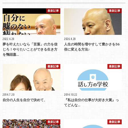
最新記事
最新記事
2022.6.28
2026.4.28
夢を叶えたいなら「言葉」の力を信
人生の時間を増やすして豊かさを36
じろ！やりたいことができる生き方
倍に変える方法♪
を鴨頭嘉…
最新記事
最新記事
2014.7.20
2014.10.22
自分の人生を自分で決めて、
『私は自分の仕事が大好き大賞』っ
てどんな...
最新記事
最新記事