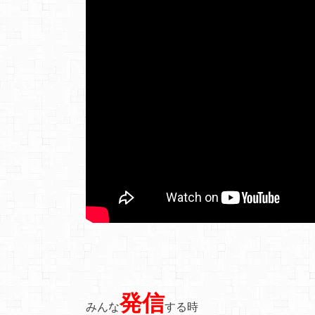
発信
みんな
する時