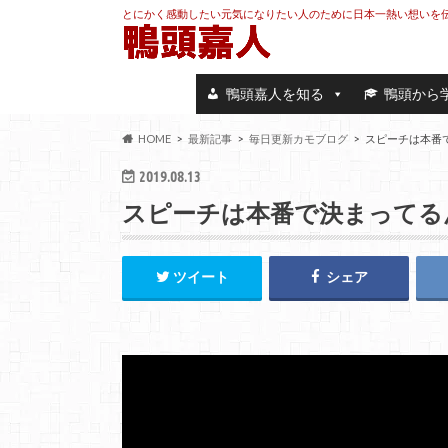
とにかく感動したい元気になりたい人のために日本一熱い想いを
鴨頭嘉人を知る
鴨頭から
HOME
最新記事
毎日更新カモブログ
スピーチは本番
2019.08.13
スピーチは本番で決まってる
ツイート
シェア