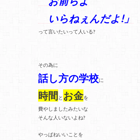
お前らよ
いらねぇんだよ!」
って言いたいって人いる?
その為に
話し方の学校
に
時間
お金
と
を
費やしましたみたいな
そんな人いないよね?
やっぱねいいことを