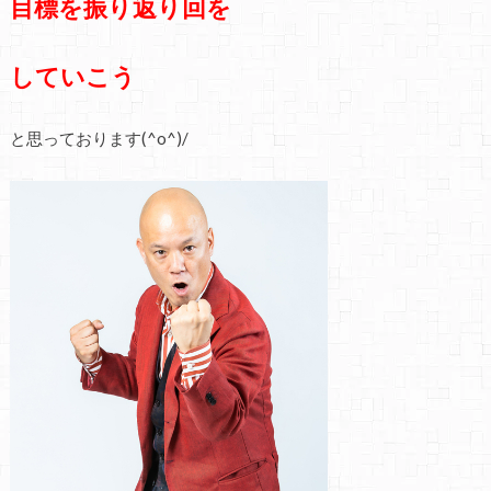
目標を振り返り回を
していこう
と
思って
おります(^o^)/