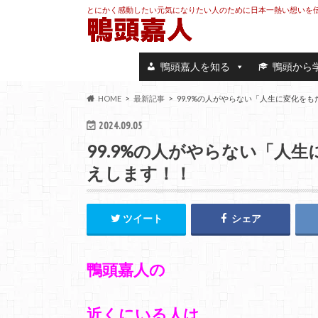
とにかく感動したい元気になりたい人のために日本一熱い想いを
鴨頭嘉人を知る
鴨頭から
HOME
最新記事
99.9%の人がやらない「人生に変化を
2024.09.05
99.9%の人がやらない「人
えします！！
ツイート
シェア
鴨頭嘉人の
近くにいる人は