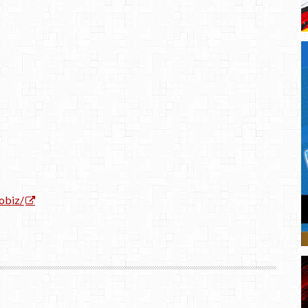
obiz/