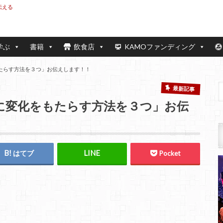
伝える
学ぶ
書籍
飲食店
KAMOファンディング
もたらす方法を３つ」お伝えします！！
最新記事
生に変化をもたらす方法を３つ」お伝
はてブ
Pocket