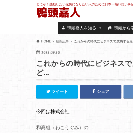
とにかく感動したい元気になりたい人のために日本一熱い想いを
鴨頭嘉人を知る
鴨頭から
HOME
最新記事
これからの時代にビジネスで成功する最
2023.09.30
これからの時代にビジネスで
ど…
ツイート
シェア
今回は株式会社
和髙組（わこうぐみ）の