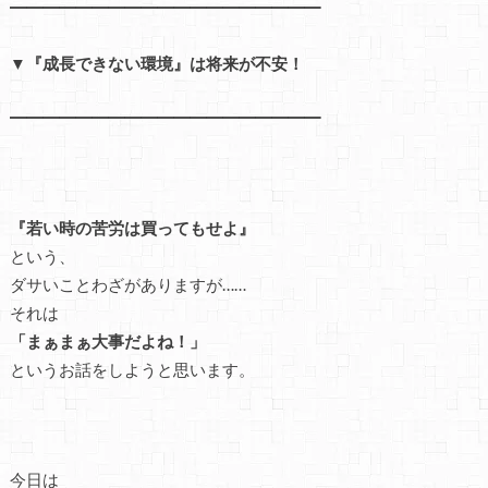
━━━━━━━━━━━━━━━━━━━
▼『成長できない環境』は将来が不安！
━━━━━━━━━━━━━━━━━━━
『若い時の苦労は買ってもせよ』
という、
ダサいことわざがありますが……
それは
「まぁまぁ大事だよね！」
というお話をしようと思います。
今日は