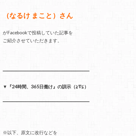
（なるけ まこと）さん
がFacebookで投稿していた記事を
ご紹介させていただきます。
━━━━━━━━━━━━━━━━━━━
▼『24時間、365日働け』の訓示（≧∇≦）
━━━━━━━━━━━━━━━━━━━
※以下、原文に改行などを