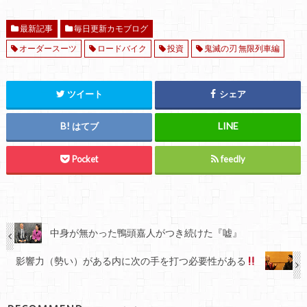
最新記事
毎日更新カモブログ
オーダースーツ
ロードバイク
投資
鬼滅の刃 無限列車編
ツイート
シェア
はてブ
Pocket
feedly
中身が無かった鴨頭嘉人がつき続けた『嘘』️️️
影響力（勢い）がある内に次の手を打つ必要性がある