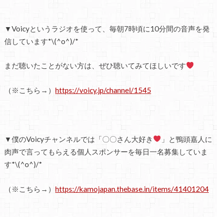
▼Voicyというラジオを使って、毎朝7時頃に10分間の音声を発
信しています*\(^o^)/*
まだ聴いたことがない方は、ぜひ聴いてみてほしいです
（※こちら→）
https://voicy.jp/channel/1545
▼僕のVoicyチャンネルでは「〇〇さん大好き
」と鴨頭嘉人に
肉声で言ってもらえる個人スポンサーを毎日一名募集していま
す*\(^o^)/*
（※こちら→）
https://kamojapan.thebase.in/items/41401204