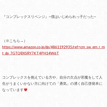
『コンプレックスリベンジ』~僕はいじめられっ子だった~
（※こちら→）
https://www.amazon.co.jp/dp/4861192935/ref=cm_sw_em_r_m
t_dp_7GTQBXSRY7KT4PH14W6T
コンプレックスを抱えている方や、自分の欠点が邪魔をして人
生がうまくいかない方に向けての「勇気」の湧く自己啓発本に
なっています