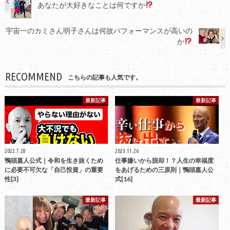
あなたが大好きなことは何ですか
宇宙一のカミさん明子さんは何故パフォーマンスが高いの
か
RECOMMEND
こちらの記事も人気です。
最新記事
最新記事
2022.7.28
2023.11.26
鴨頭嘉人公式｜令和を生き抜くため
仕事嫌いから脱却！？人生の幸福度
に必要不可欠な「自己投資」の重要
をあげるための三原則｜鴨頭嘉人公
性[3]
式[16]
最新記事
最新記事