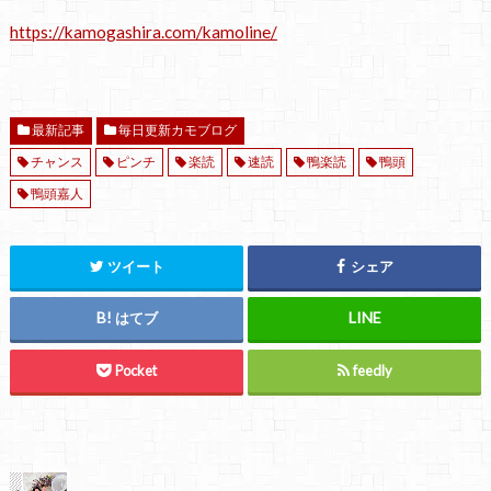
https://kamogashira.com/kamoline/
最新記事
毎日更新カモブログ
チャンス
ピンチ
楽読
速読
鴨楽読
鴨頭
鴨頭嘉人
ツイート
シェア
はてブ
Pocket
feedly