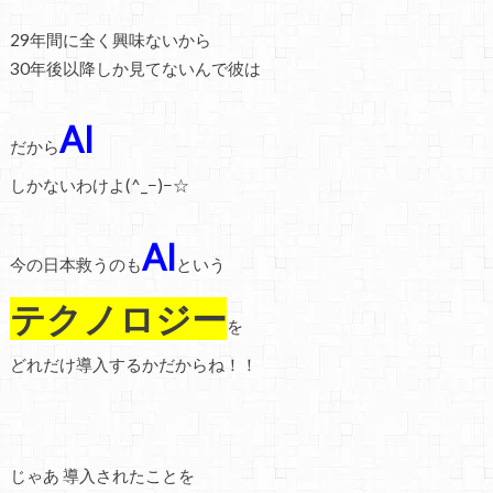
29年間に全く興味ないから
30年後以降しか見てないんで彼は
AI
だから
しかないわけよ(^_−)−☆
AI
今の日本救うのも
という
テクノロジー
を
どれだけ導入するかだからね！！
じゃあ 導入されたことを