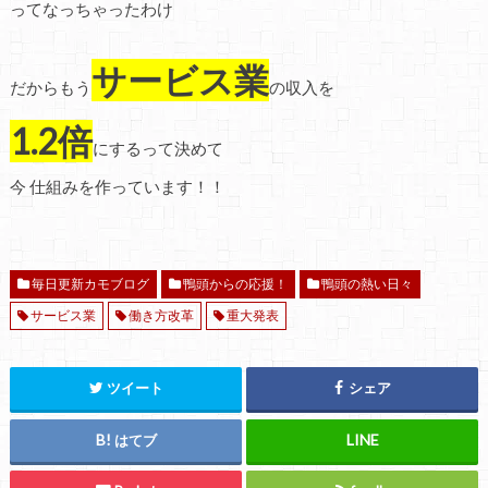
ってなっちゃったわけ
サービス業
だからもう
の収入を
1.2倍
にするって決めて
今 仕組みを作っています！！
毎日更新カモブログ
鴨頭からの応援！
鴨頭の熱い日々
サービス業
働き方改革
重大発表
ツイート
シェア
はてブ