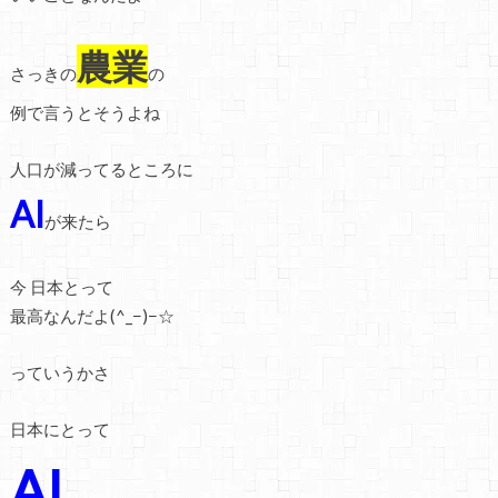
農業
さっきの
の
例で言うとそうよね
人口が減ってるところに
AI
が来たら
今 日本とって
最高なんだよ(^_−)−☆
っていうかさ
日本にとって
AI