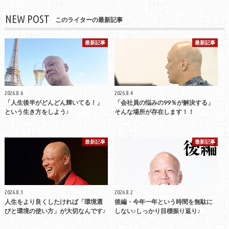
NEW POST
このライターの最新記事
最新記事
最新記事
2026.8.6
2026.8.4
「人生後半がどんどん輝いてる！」
「会社員の悩みの99％が解決する」
という生き方をしよう♪
そんな場所が存在します！！
最新記事
最新記事
2026.8.3
2026.8.2
人生をより良くしたければ「環境選
後編・今年一年という時間を無駄に
びと環境の使い方」が大切なんです♪
しない♪しっかり目標振り返り♪