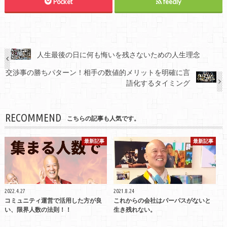
Pocket
feedly
人生最後の日に何も悔いを残さないための人生理念
交渉事の勝ちパターン！相手の数値的メリットを明確に言
語化するタイミング
RECOMMEND
こちらの記事も人気です。
最新記事
最新記事
2022.4.27
2021.8.24
コミュニティ運営で活用した方が良
これからの会社はパーパスがないと
い、限界人数の法則！！
生き残れない。