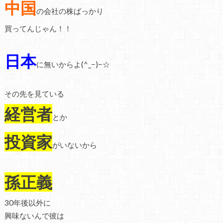
中国
の会社の株ばっかり
買ってんじゃん！！
日本
に無いからよ(^_−)−☆
その先を見ている
経営者
とか
投資家
がいないから
孫正義
30年後以外に
興味ないんで彼は