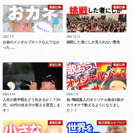
最新記事
最新記事
2022.3.9
2022.12.13
お金のメンタルブロックなんてなか
挑戦した者にしか見られない景色
った……
最新記事
最新記事
2026.4.19
2024.1.15
人生の後半戦をどう生きるか！？50
祝♪鴨頭嘉人のオリジナル曲全5曲が
代、60代の生き方の答えを宣言しま
カラオケで歌えるようになりまし
す！
た！！
最新記事
毎日更新カモブログ