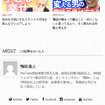
2023.3.25
2019.10.16
自分を大切にするリラックス方法を
電話が鳴るって嫌なこと・出たくな
皆んなでシェアしよう♪
いと思ってる人へ、すぐ変われる行
動と考え方
ABOUT
この記事をかいた人
鴨頭 嘉人
YouTube登録者数100万人超、総再生回数3億回以上。SNS総
フォロワー数250万人超、オンラインサロン「鴨Biz」には
1900名以上の経営者・起業家が参加し、実践的な学びを
日々発信している。
WebSite
Twitter
Facebook
Instagram
YouTube