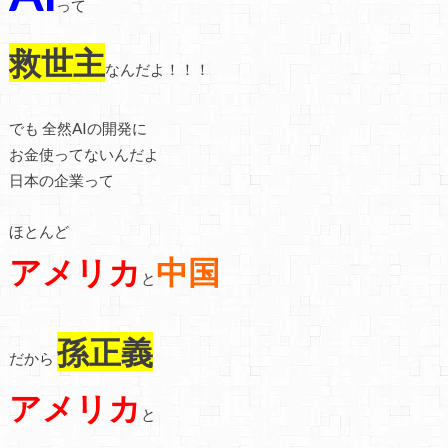
って
救世主
なんだよ！！！
でも 全然AIの開発に
お金使ってないんだよ
日本の企業って
ほとんど
アメリカ
中国
と
孫正義
だから
アメリカ
と