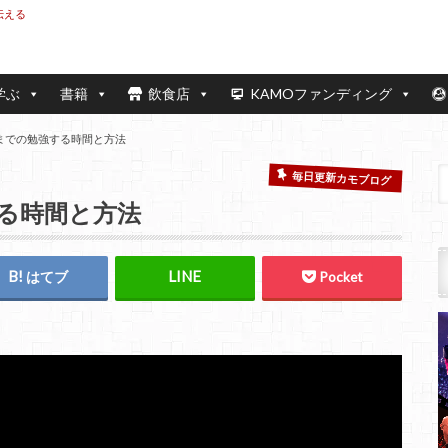
伝える
学ぶ
書籍
飲食店
KAMOファンディング
までの勉強する時間と方法
毎日更新カモブログ
る時間と方法
はてブ
Pocket