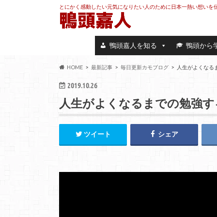
とにかく感動したい元気になりたい人のために日本一熱い想いを
鴨頭嘉人を知る
鴨頭から
HOME
最新記事
毎日更新カモブログ
人生がよくなる
2019.10.26
人生がよくなるまでの勉強す
ツイート
シェア