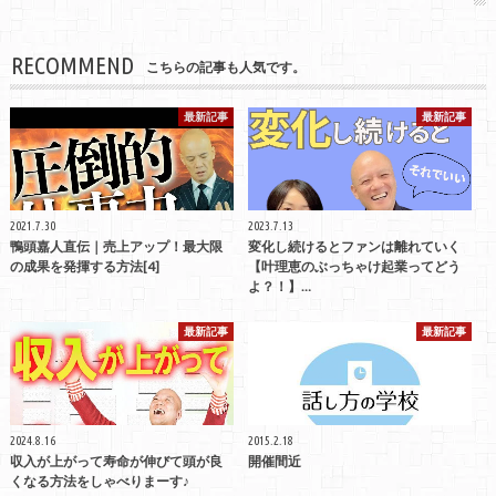
RECOMMEND
こちらの記事も人気です。
最新記事
最新記事
2021.7.30
2023.7.13
鴨頭嘉人直伝｜売上アップ！最大限
変化し続けるとファンは離れていく
の成果を発揮する方法[4]
【叶理恵のぶっちゃけ起業ってどう
よ？！】…
最新記事
最新記事
2024.8.16
2015.2.18
収入が上がって寿命が伸びて頭が良
開催間近
くなる方法をしゃべりまーす♪