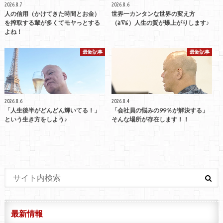
2026.8.7
2026.8.6
人の信用（かけてきた時間とお金）
世界一カンタンな世界の変え方
を搾取する輩が多くてモヤっとする
（≧∇≦）人生の質が爆上がりします♪
よね！
最新記事
最新記事
2026.8.6
2026.8.4
「人生後半がどんどん輝いてる！」
「会社員の悩みの99％が解決する」
という生き方をしよう♪
そんな場所が存在します！！
最新情報