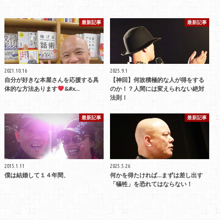
最新記事
最新記事
2021.10.16
2025.9.1
自分が好きな本屋さんを応援する具
【神回】何故積極的な人が得をする
体的な方法あります
&#x…
のか！？人間には変えられない絶対
法則！
最新記事
最新記事
2015.1.11
2025.5.26
僕は結婚して１４年間、
何かを得たければ…まずは差し出す
「犠牲」を恐れてはならない！