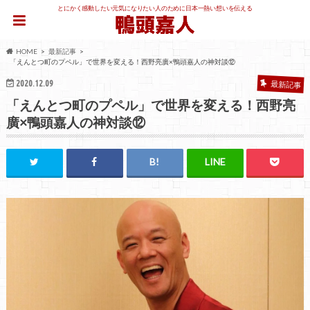
とにかく感動したい元気になりたい人のために日本一熱い想いを伝える
HOME
最新記事
「えんとつ町のプペル」で世界を変える！西野亮廣×鴨頭嘉人の神対談⑫
2020.12.09
最新記事
「えんとつ町のプペル」で世界を変える！西野亮
廣×鴨頭嘉人の神対談⑫