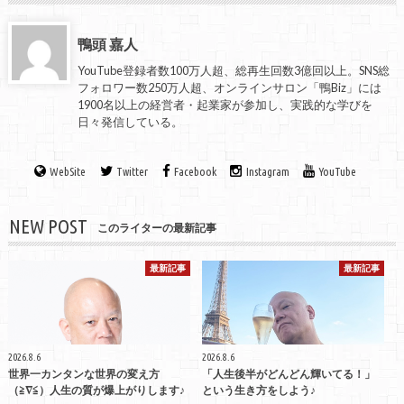
鴨頭 嘉人
YouTube登録者数100万人超、総再生回数3億回以上。SNS総
フォロワー数250万人超、オンラインサロン「鴨Biz」には
1900名以上の経営者・起業家が参加し、実践的な学びを
日々発信している。
WebSite
Twitter
Facebook
Instagram
YouTube
NEW POST
このライターの最新記事
最新記事
最新記事
2026.8.6
2026.8.6
世界一カンタンな世界の変え方
「人生後半がどんどん輝いてる！」
（≧∇≦）人生の質が爆上がりします♪
という生き方をしよう♪