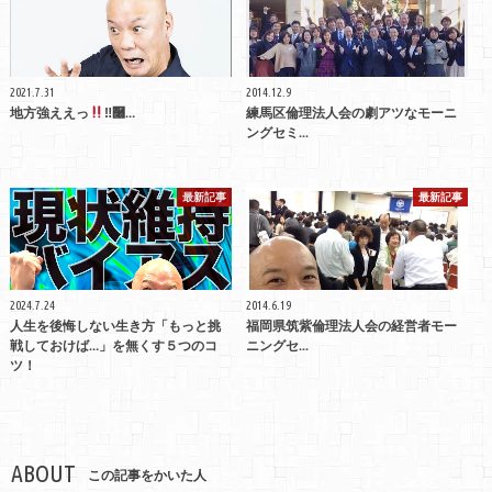
2021.7.31
2014.12.9
地方強ええっ
‼࿠…
練馬区倫理法人会の劇アツなモーニ
ングセミ...
最新記事
最新記事
2024.7.24
2014.6.19
人生を後悔しない生き方「もっと挑
福岡県筑紫倫理法人会の経営者モー
戦しておけば…」を無くす５つのコ
ニングセ...
ツ！
ABOUT
この記事をかいた人