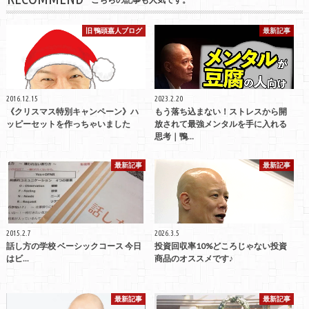
旧 鴨頭嘉人ブログ
最新記事
2016.12.15
2023.2.20
《クリスマス特別キャンペーン》ハ
もう落ち込まない！ストレスから開
ッピーセットを作っちゃいました
放されて最強メンタルを手に入れる
思考｜鴨…
最新記事
最新記事
2015.2.7
2026.3.5
話し方の学校 ベーシックコース 今日
投資回収率10%どころじゃない投資
はビ...
商品のオススメです♪
最新記事
最新記事