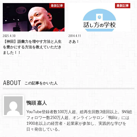
最新記事
最新記事
2025.4.30
2014.4.11
【神回】語彙力を増やす方法と人生
さあ！
を豊かにする方法を教えていただき
ました！！
ABOUT
この記事をかいた人
鴨頭 嘉人
YouTube登録者数100万人超、総再生回数3億回以上。SNS総
フォロワー数250万人超、オンラインサロン「鴨Biz」には
1900名以上の経営者・起業家が参加し、実践的な学びを
日々発信している。