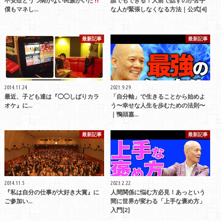
不安症とうつ病がない民族がいた
誰でもできる！人前で話すのが苦手
僕もマネし…
な人が緊張しなくなる方法｜公式[4]
最新記事
最新記事
2014.11.24
2021.9.29
最近、子ども達は『◯◯しばりカラ
「自分軸」で生きることから始めよ
オケ』に...
う〜幸せな人生を歩むための法則〜
｜鴨頭嘉…
最新記事
最新記事
2014.11.5
2023.2.22
『私は自分の仕事が大好き大賞』に
人間関係に悩む方必見！あっという
ご参加い...
間に世界が変わる「上手な褒め方」
入門[2]