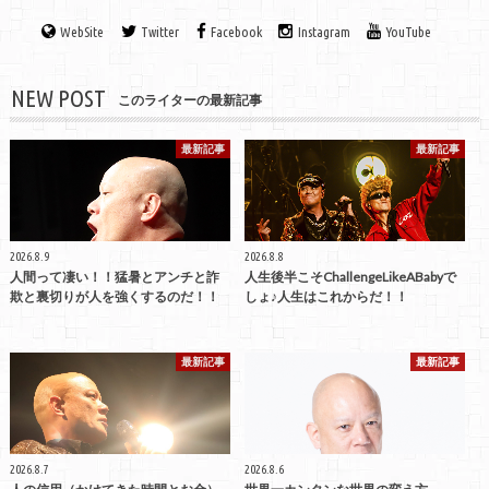
WebSite
Twitter
Facebook
Instagram
YouTube
NEW POST
このライターの最新記事
最新記事
最新記事
2026.8.9
2026.8.8
人間って凄い！！猛暑とアンチと詐
人生後半こそChallengeLikeABabyで
欺と裏切りが人を強くするのだ！！
しょ♪人生はこれからだ！！
最新記事
最新記事
2026.8.7
2026.8.6