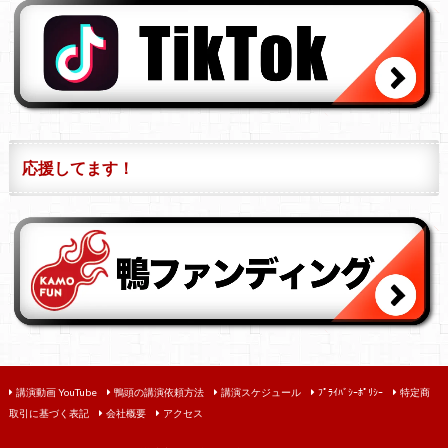
応援してます！
講演動画 YouTube
鴨頭の講演依頼方法
講演スケジュール
ﾌﾟﾗｲﾊﾞｼｰﾎﾟﾘｼｰ
特定商
取引に基づく表記
会社概要
アクセス