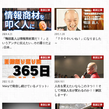
最新記事
最新記事
2024.4.23
2015.1.20
「鴨頭嘉人は情報商材屋だ！！」と
「７０００いいね！」になりました
いうアンチに伝えたい…その通りだよ
～
♪日本…
最新記事
最新記事
2022.12.25
2024.10.1
Voicyで発信し続けているメリット♪
人生を変えたいならこの３つ！！そ
して何故人生が変わるのか！！解説
しまーす♪
最新記事
最新記事