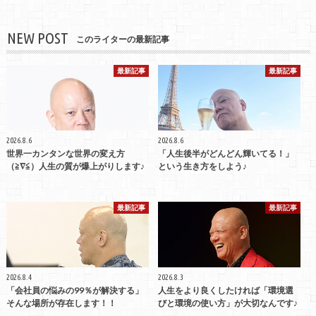
NEW POST
このライターの最新記事
最新記事
最新記事
2026.8.6
2026.8.6
世界一カンタンな世界の変え方
「人生後半がどんどん輝いてる！」
（≧∇≦）人生の質が爆上がりします♪
という生き方をしよう♪
最新記事
最新記事
2026.8.4
2026.8.3
「会社員の悩みの99％が解決する」
人生をより良くしたければ「環境選
そんな場所が存在します！！
びと環境の使い方」が大切なんです♪