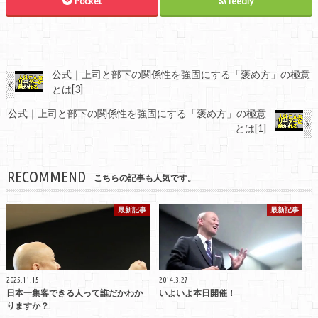
Pocket
feedly
公式｜上司と部下の関係性を強固にする「褒め方」の極意
とは[3]
公式｜上司と部下の関係性を強固にする「褒め方」の極意
とは[1]
RECOMMEND
こちらの記事も人気です。
最新記事
最新記事
2025.11.15
2014.3.27
日本一集客できる人って誰だかわか
いよいよ本日開催！
りますか？