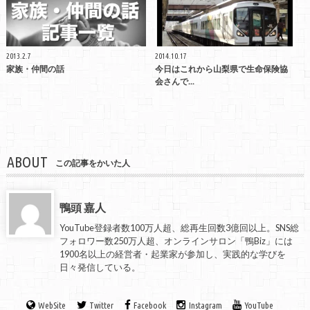
2013.2.7
2014.10.17
家族・仲間の話
今日はこれから山梨県で生命保険協
会さんで...
ABOUT
この記事をかいた人
鴨頭 嘉人
YouTube登録者数100万人超、総再生回数3億回以上。SNS総
フォロワー数250万人超、オンラインサロン「鴨Biz」には
1900名以上の経営者・起業家が参加し、実践的な学びを
日々発信している。
WebSite
Twitter
Facebook
Instagram
YouTube