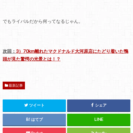
でもライバルだから何ってなるじゃん。
次回：
3
）70km離れたマクドナルド大河原店にたどり着いた鴨
頭が見た驚愕の光景とは！？
最新記事
ツイート
シェア
はてブ