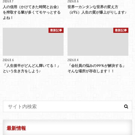
2026.8.7
2026.8.6
人の信用（かけてきた時間とお金）
世界一カンタンな世界の変え方
を搾取する輩が多くてモヤっとする
（≧∇≦）人生の質が爆上がりします♪
よね！
最新記事
最新記事
2026.8.6
2026.8.4
「人生後半がどんどん輝いてる！」
「会社員の悩みの99％が解決する」
という生き方をしよう♪
そんな場所が存在します！！
最新情報