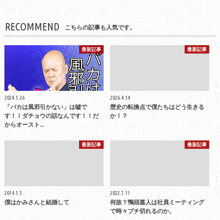
RECOMMEND
こちらの記事も人気です。
最新記事
最新記事
2024.5.26
2026.4.14
「バカは風邪引かない」は嘘で
歴史の転換点で僕たちはどう生きる
す！！ダチョウの話なんです！！だ
か！？
からオースト…
最新記事
最新記事
2014.5.5
2022.7.11
僕はかみさんと結婚して
何故？鴨頭嘉人は社員ミーティング
で時々ブチ切れるのか。