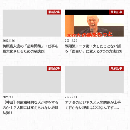
最新記事
最新記事
2022.5.26
2021.4.29
鴨頭嘉人流の「超時間術」！仕事を
鴨頭流トーク術！大したことない話
最大化させるための秘訣[5]
を「面白い」に変える3つの方法[13]
最新記事
最新記事
2025.9.1
2026.5.13
【神回】何故積極的な人が得をする
アナタのビジネスと人間関係が上手
のか！？人間には変えられない絶対
く行かない理由は◯◯なんです……
法則！