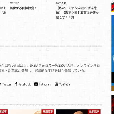
2022.8.7
2026.7.12
のモ
興奮する目標設定！
【私のイチオシVoicy〜香奈恵
「承
編】【激アツ回】教育は奇跡を
起こす！！輝…
、総再生回数3億回以上。SNS総フォロワー数250万人超、オンラインサロ
の経営者・起業家が参加し、実践的な学びを日々発信している。
Twitter
Facebook
Instagram
YouTube
新記事
最新記事
最新記事