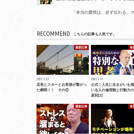
「本当の愛情は、必ず伝わる」
RECOMMEND
こちらの記事も人気です。
最新記事
最
2013.3.23
2021.5.31
店長とスターとお客様が繋がっ
公式｜人生に生きがいを感
た瞬間！！ その②
いる人の倫理観と行動力の
原則[2]
最新記事
最