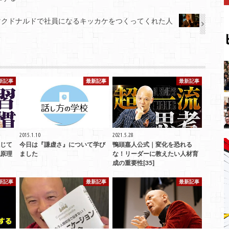
マクドナルドで社員になるキッカケをつくってくれた人
新記事
最新記事
最新記事
2015.1.10
2021.5.28
じて
今日は『謙虚さ』について学び
鴨頭嘉人公式｜変化を恐れる
原理
ました
な！リーダーに教えたい人材育
成の重要性[35]
新記事
最新記事
最新記事