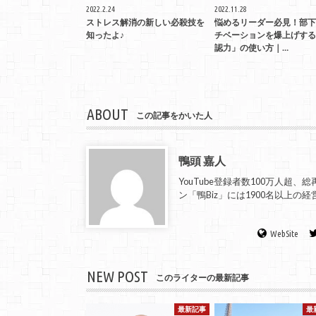
2022.2.24
2022.11.28
ストレス解消の新しい必殺技を
悩めるリーダー必見！部下
知ったよ♪
チベーションを爆上げする
認力」の使い方｜…
ABOUT
この記事をかいた人
鴨頭 嘉人
YouTube登録者数100万人超
ン「鴨Biz」には1900名以上
WebSite
NEW POST
このライターの最新記事
最新記事
最