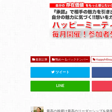
最新記事
鴨め〜るバックナンバー
HappyMilea
ツイート
最高の挨拶は最高のリーダーシップを発