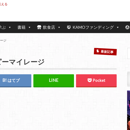
伝える
学ぶ
書籍
飲食店
KAMOファンディング
レージ
最新記事
 ハッピーマイレージ
はてブ
Pocket