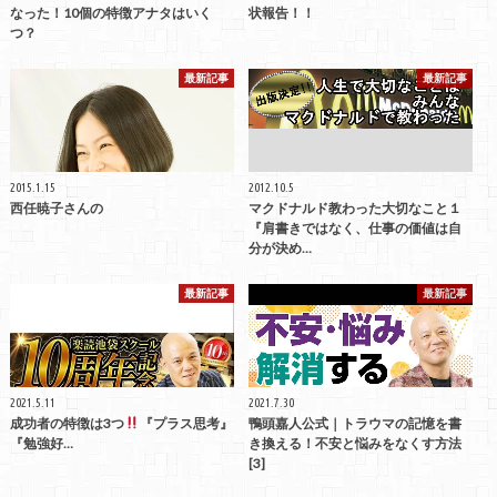
なった！10個の特徴アナタはいく
状報告！！
つ？
最新記事
最新記事
2015.1.15
2012.10.5
西任暁子さんの
マクドナルド教わった大切なこと１
『肩書きではなく、仕事の価値は自
分が決め…
最新記事
最新記事
2021.5.11
2021.7.30
成功者の特徴は3つ
『プラス思考』
鴨頭嘉人公式｜トラウマの記憶を書
『勉強好…
き換える！不安と悩みをなくす方法
[3]