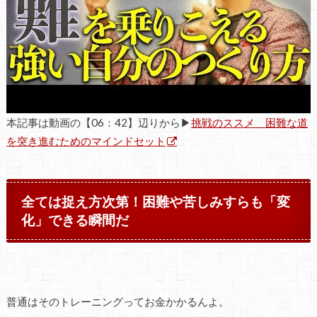
本記事は動画の【06：42】辺りから▶
挑戦のススメ 困難な道
を突き進むためのマインドセット
全ては捉え方次第！困難や苦しみすらも「変
化」できる瞬間だ
普通はそのトレーニングってお金かかるんよ。