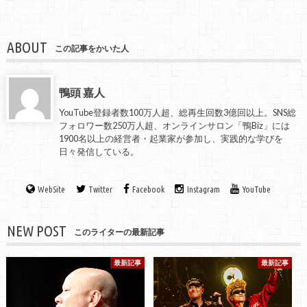
ABOUT
この記事をかいた人
鴨頭 嘉人
YouTube登録者数100万人超、総再生回数3億回以上。SNS総
フォロワー数250万人超、オンラインサロン「鴨Biz」には
1900名以上の経営者・起業家が参加し、実践的な学びを
日々発信している。
WebSite
Twitter
Facebook
Instagram
YouTube
NEW POST
このライターの最新記事
最新記事
最新記事