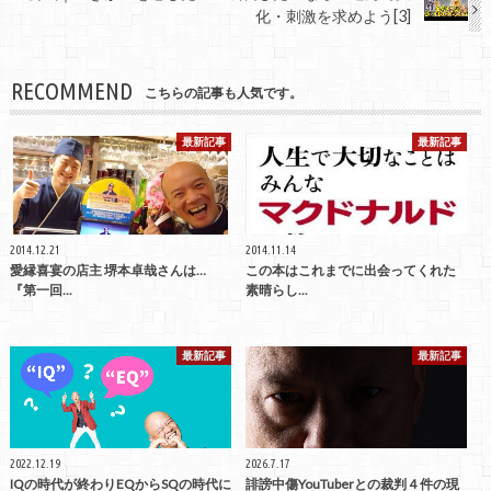
化・刺激を求めよう[3]
RECOMMEND
こちらの記事も人気です。
最新記事
最新記事
2014.12.21
2014.11.14
愛縁喜宴の店主 堺本卓哉さんは…
この本はこれまでに出会ってくれた
『第一回...
素晴らし...
最新記事
最新記事
2022.12.19
2026.7.17
IQの時代が終わりEQからSQの時代に
誹謗中傷YouTuberとの裁判４件の現