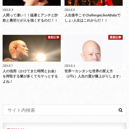
2026.8.9
2026.8.8
人間って凄い！！猛暑とアンチと詐
人生後半こそChallengeLikeABabyで
欺と裏切りが人を強くするのだ！！
しょ♪人生はこれからだ！！
最新記事
最新記事
2026.8.7
2026.8.6
人の信用（かけてきた時間とお金）
世界一カンタンな世界の変え方
を搾取する輩が多くてモヤっとする
（≧∇≦）人生の質が爆上がりします♪
よね！