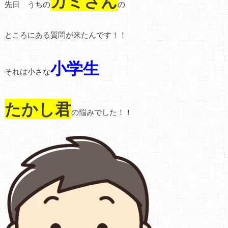
カミさん
先日 うちの
の
ところにある質問が来たんです！！
小学生
それは小さな
たかし君
の悩みでした！！