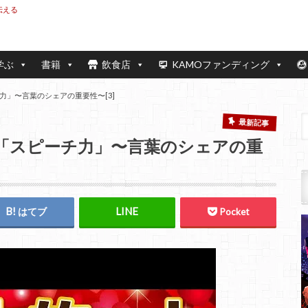
伝える
学ぶ
書籍
飲食店
KAMOファンディング
」〜言葉のシェアの重要性〜[3]
最新記事
「スピーチ力」〜言葉のシェアの重
はてブ
Pocket