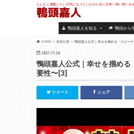
とにかく感動したい元気になりたい人のために日本一熱い想いを
鴨頭嘉人を知る
鴨頭から
HOME
最新記事
鴨頭嘉人公式｜幸せを掴める「スピーチ力
2021.11.26
鴨頭嘉人公式｜幸せを掴める
要性〜[3]
ツイート
シェア