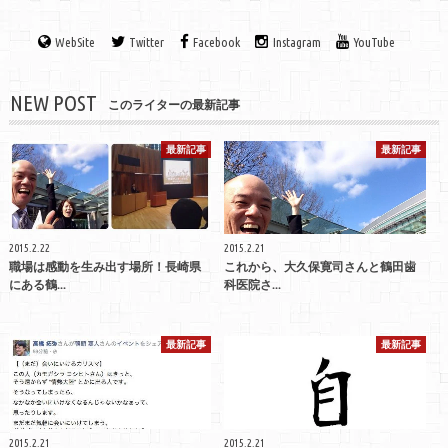
WebSite
Twitter
Facebook
Instagram
YouTube
NEW POST
このライターの最新記事
最新記事
最新記事
2015.2.22
2015.2.21
職場は感動を生み出す場所！長崎県
これから、大久保寛司さんと鶴田歯
にある鶴...
科医院さ...
最新記事
最新記事
2015.2.21
2015.2.21