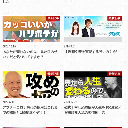
した
最新記事
最新記事
2023.12.16
2014.8.31
あなたが売れないのは「見た目のせ
【 理想や夢を実現する強い力 】が
い」だと気づいてますか？
最新記事
最新記事
2022.6.30
2020.12.22
アフターコロナ時代の採用はこれま
公式｜幸せ恐怖症が人生を180度変え
での採用と180度違うぞ！！
る鴨頭嘉人流の習慣術！④