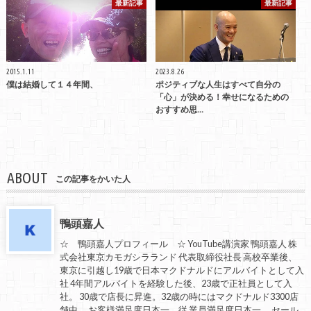
最新記事
最新記事
2015.1.11
2023.8.26
僕は結婚して１４年間、
ポジティブな人生はすべて自分の
「心」が決める！幸せになるための
おすすめ思…
ABOUT
この記事をかいた人
鴨頭嘉人
☆ 鴨頭嘉人プロフィール ☆ YouTube講演家 鴨頭嘉人 株
式会社東京カモガシラランド 代表取締役社長 高校卒業後、
東京に引越し19歳で日本マクドナルドにアルバイトとして入
社 4年間アルバイトを経験した後、23歳で正社員として入
社。 30歳で店長に昇進。32歳の時にはマクドナルド3300店
舗中、 お客様満足度日本一、従 業員満足度日本一、 セール