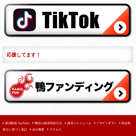
応援してます！
講演動画 YouTube
鴨頭の講演依頼方法
講演スケジュール
ﾌﾟﾗｲﾊﾞｼｰﾎﾟﾘｼｰ
特定商
取引に基づく表記
会社概要
アクセス