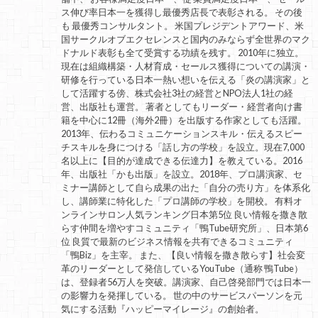
ス伸び率日本一を獲得し最優秀店長で表彰される。 その後
も 最優秀コンサルタント。 米国プレジデントアワード、米
国サークルオブエクセレンスと国内のみならず全世界のマク
ドナルド表彰も全て受賞する功績を残す。 2010年に独立。
現在は組織構築・人材育成・セールス獲得についての講演・
研修を行っている日本一熱い想いを伝える「炎の講演家」と
して活躍する傍、株式会社3社の経営とNPO法人1社の経
営、出版社も運営。 著者としてもリーダー・経営者向け書
籍を中心に12冊（海外2冊）を出版する作家としても活躍。
2013年、伝わるコミュニケーションスキル・伝えるスピー
チスキルを身につける「話し方の学校」を設立。現在7,000
名以上に【目的が達成できる伝達力】を教えている。2016
年、出版社「かも出版」を設立。2018年、プロ講演家、セ
ミナー講師として自ら成果の出た「自分の売り方」を体系化
し、講師業に特化した「プロ講師の学校」を開校。 有料オ
ンラインサロン人気ランキング日本第5位 良い情報を撒き散
らす仲間を増やすコミュニティ「鴨Tube研究所」、日本第6
位 良質で最新のビジネス情報を共有できるコミュニティ
「鴨Biz」を主宰。 また、【良い情報を撒き散らす】社会変
革のリーダーとして発信しているYouTube（通称 鴨Tube）
は、登録者56万人を突破。講演家、自己啓発部門では日本一
の影響力を発揮している。 世の中のサービスパーソンを元
気にする活動『ハッピーマイレージ』の創始者。