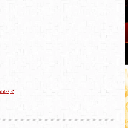
obiz/