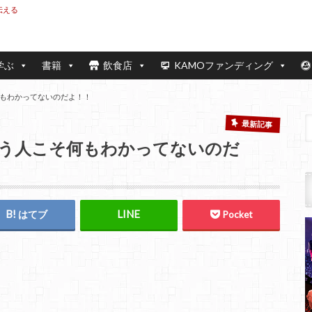
伝える
学ぶ
書籍
飲食店
KAMOファンディング
もわかってないのだよ！！
最新記事
う人こそ何もわかってないのだ
はてブ
Pocket