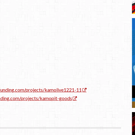
unding.com/projects/kamolive1221-11
ding.com/projects/kamopit-goods