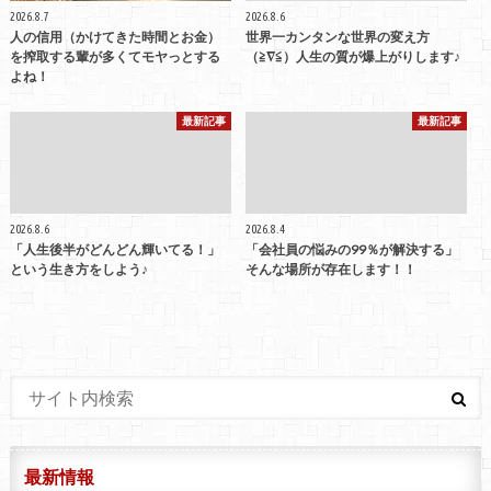
2026.8.7
2026.8.6
人の信用（かけてきた時間とお金）
世界一カンタンな世界の変え方
を搾取する輩が多くてモヤっとする
（≧∇≦）人生の質が爆上がりします♪
よね！
最新記事
最新記事
2026.8.6
2026.8.4
「人生後半がどんどん輝いてる！」
「会社員の悩みの99％が解決する」
という生き方をしよう♪
そんな場所が存在します！！
最新情報