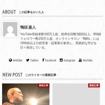
ABOUT
この記事をかいた人
鴨頭 嘉人
YouTube登録者数100万人超、総再生回数3億回以上。SNS総
フォロワー数250万人超、オンラインサロン「鴨Biz」には
1900名以上の経営者・起業家が参加し、実践的な学びを
日々発信している。
WebSite
Twitter
Facebook
Instagram
YouTube
NEW POST
このライターの最新記事
最新記事
最新記事