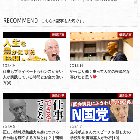
RECOMMEND
こちらの記事も人気です。
最新記事
最新記事
2022.4.24
2021.8.14
仕事もプライベートもセンスが良い
やっぱり働く事って人間の根源的な
人が実践している時間とお金の使い
喜びだと思う
方[6]
最新記事
最新記事
2021.6.28
2022.1.31
正しい情報収集能力を身につけろ！
立花孝志さんのスピーチを 話し方の
自分軸を確立する方法とは？｜鴨頭
学校学長 鴨頭嘉人が分析[10]