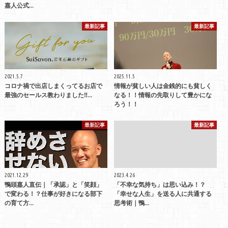
嘉人公式…
最新記事
最新記事
2021.5.7
2025.11.5
コロナ禍で出店しまくってるお店で
情報が貧しい人は金銭的にも貧しく
最強のセールス教わりました‼…
なる！！情報の先取りして豊かにな
ろう！！
最新記事
最新記事
2021.12.29
2023.4.26
鴨頭嘉人直伝｜「承認」と「笑顔」
「不幸な気持ち」は思い込み！？
で変わる！？仕事が好きになる部下
「幸せな人生」を送る人に共通する
の育て方…
思考術｜鴨…