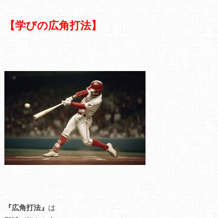
【学びの広角打法】
『広角打法』
は