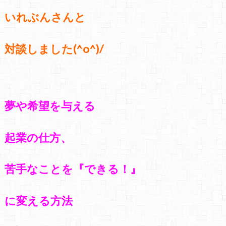
いれぶんさんと
対談しました(^o^)/
夢や希望を
与える
起業の仕方、
苦手なことを『できる！』
に変える方法