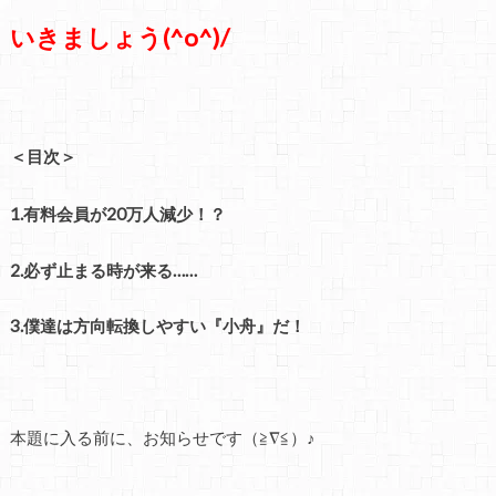
いきましょう(^o^)/
＜目次＞
1.有料会員が20万人減少！？
2.必ず止まる時が来る……
3.僕達は方向転換しやすい『小舟』だ！
本題に入る前に、お知らせです（≧∇≦）♪