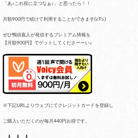
「あ♪これ役に立つなぁ♪」と思ったら！！
月額900円で続けて利用することができます(≧∇≦)
ぜひ鴨頭嘉人が発信するプレミアム情報を
【月額900円】でゲットしてくださーーい♪
※
下記
URL
よりウェブにてクレジットカードを登録し
ご購入いただくのが毎月
440
円お得です。
⬇ ⬇ ⬇