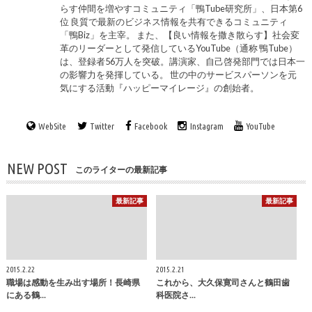
らす仲間を増やすコミュニティ「鴨Tube研究所」、日本第6
位 良質で最新のビジネス情報を共有できるコミュニティ
「鴨Biz」を主宰。 また、【良い情報を撒き散らす】社会変
革のリーダーとして発信しているYouTube（通称 鴨Tube）
は、登録者56万人を突破。講演家、自己啓発部門では日本一
の影響力を発揮している。 世の中のサービスパーソンを元
気にする活動『ハッピーマイレージ』の創始者。
WebSite
Twitter
Facebook
Instagram
YouTube
NEW POST
このライターの最新記事
最新記事
最新記事
2015.2.22
2015.2.21
職場は感動を生み出す場所！長崎県
これから、大久保寛司さんと鶴田歯
にある鶴...
科医院さ...