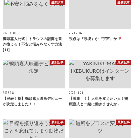
最新記事
最新記事
2021.7.30
2021.7.16
鴨頭嘉人公式｜トラウマの記憶を書
視点は『県境』か『宇宙』か
き換える！不安と悩みをなくす方法
[11]
最新記事
最新記事
2026.2.8
2025.11.21
【発表！祝】鴨頭嘉人映画デビュー
【募集！！】人生を変えたい人！鴨
が決定しました！！
頭嘉人と一緒に働きませんか♪
最新記事
最新記事