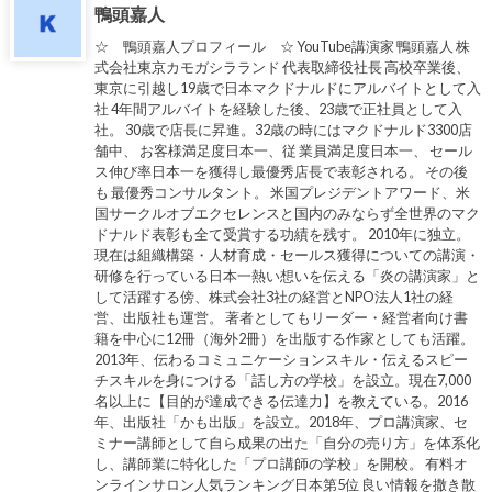
鴨頭嘉人
☆ 鴨頭嘉人プロフィール ☆ YouTube講演家 鴨頭嘉人 株
式会社東京カモガシラランド 代表取締役社長 高校卒業後、
東京に引越し19歳で日本マクドナルドにアルバイトとして入
社 4年間アルバイトを経験した後、23歳で正社員として入
社。 30歳で店長に昇進。32歳の時にはマクドナルド3300店
舗中、 お客様満足度日本一、従 業員満足度日本一、 セール
ス伸び率日本一を獲得し最優秀店長で表彰される。 その後
も 最優秀コンサルタント。 米国プレジデントアワード、米
国サークルオブエクセレンスと国内のみならず全世界のマク
ドナルド表彰も全て受賞する功績を残す。 2010年に独立。
現在は組織構築・人材育成・セールス獲得についての講演・
研修を行っている日本一熱い想いを伝える「炎の講演家」と
して活躍する傍、株式会社3社の経営とNPO法人1社の経
営、出版社も運営。 著者としてもリーダー・経営者向け書
籍を中心に12冊（海外2冊）を出版する作家としても活躍。
2013年、伝わるコミュニケーションスキル・伝えるスピー
チスキルを身につける「話し方の学校」を設立。現在7,000
名以上に【目的が達成できる伝達力】を教えている。2016
年、出版社「かも出版」を設立。2018年、プロ講演家、セ
ミナー講師として自ら成果の出た「自分の売り方」を体系化
し、講師業に特化した「プロ講師の学校」を開校。 有料オ
ンラインサロン人気ランキング日本第5位 良い情報を撒き散