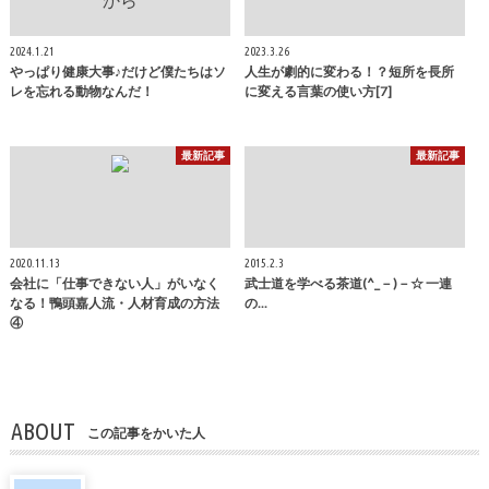
2024.1.21
2023.3.26
やっぱり健康大事♪だけど僕たちはソ
人生が劇的に変わる！？短所を長所
レを忘れる動物なんだ！
に変える言葉の使い方[7]
最新記事
最新記事
2020.11.13
2015.2.3
会社に「仕事できない人」がいなく
武士道を学べる茶道(^_－)－☆ 一連
なる！鴨頭嘉人流・人材育成の方法
の...
④
ABOUT
この記事をかいた人