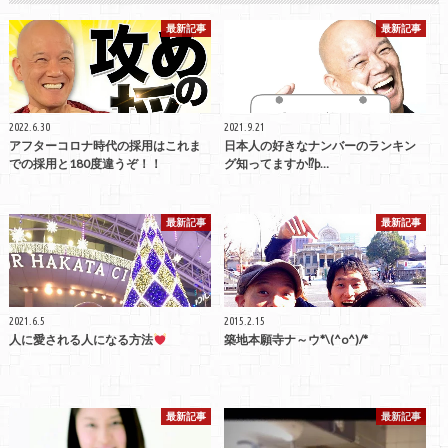
最新記事
最新記事
2022.6.30
2021.9.21
アフターコロナ時代の採用はこれま
日本人の好きなナンバーのランキン
での採用と180度違うぞ！！
グ知ってますか⁉þ…
最新記事
最新記事
2021.6.5
2015.2.15
人に愛される人になる方法
築地本願寺ナ～ウ*\(^o^)/*
最新記事
最新記事