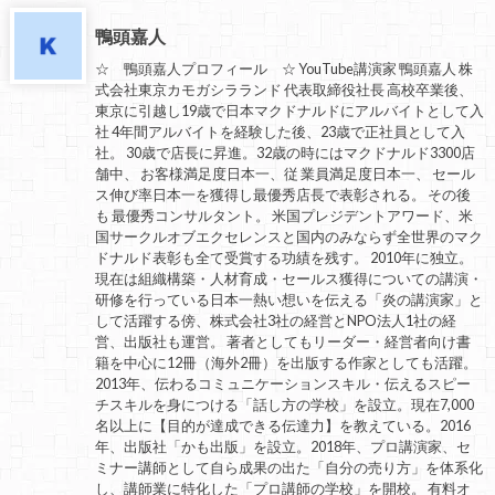
鴨頭嘉人
☆ 鴨頭嘉人プロフィール ☆ YouTube講演家 鴨頭嘉人 株
式会社東京カモガシラランド 代表取締役社長 高校卒業後、
東京に引越し19歳で日本マクドナルドにアルバイトとして入
社 4年間アルバイトを経験した後、23歳で正社員として入
社。 30歳で店長に昇進。32歳の時にはマクドナルド3300店
舗中、 お客様満足度日本一、従 業員満足度日本一、 セール
ス伸び率日本一を獲得し最優秀店長で表彰される。 その後
も 最優秀コンサルタント。 米国プレジデントアワード、米
国サークルオブエクセレンスと国内のみならず全世界のマク
ドナルド表彰も全て受賞する功績を残す。 2010年に独立。
現在は組織構築・人材育成・セールス獲得についての講演・
研修を行っている日本一熱い想いを伝える「炎の講演家」と
して活躍する傍、株式会社3社の経営とNPO法人1社の経
営、出版社も運営。 著者としてもリーダー・経営者向け書
籍を中心に12冊（海外2冊）を出版する作家としても活躍。
2013年、伝わるコミュニケーションスキル・伝えるスピー
チスキルを身につける「話し方の学校」を設立。現在7,000
名以上に【目的が達成できる伝達力】を教えている。2016
年、出版社「かも出版」を設立。2018年、プロ講演家、セ
ミナー講師として自ら成果の出た「自分の売り方」を体系化
し、講師業に特化した「プロ講師の学校」を開校。 有料オ