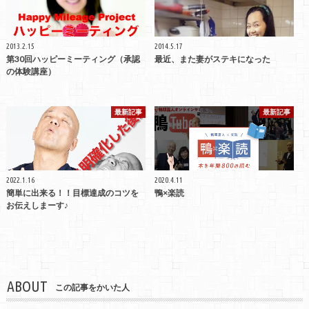
2013.2.15
2014.5.17
第30回ハッピーミーティング（承認
最近、また妻がステキになった
の体験講座）
最新記事
最新記事
2022.1.16
2020.4.11
簡単に出来る！！目標達成のコツを
鴨×楽読
お伝えしまーす♪
ABOUT
この記事をかいた人