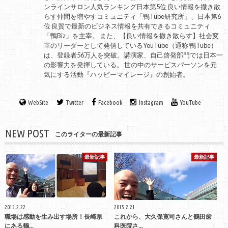
ンラインサロン人気ランキング日本第5位 良い情報を撒き散
らす仲間を増やすコミュニティ「鴨Tube研究所」、日本第6
位 良質で最新のビジネス情報を共有できるコミュニティ
「鴨Biz」を主宰。 また、【良い情報を撒き散らす】社会変
革のリーダーとして発信しているYouTube（通称 鴨Tube）
は、登録者56万人を突破。講演家、自己啓発部門では日本一
の影響力を発揮している。 世の中のサービスパーソンを元
気にする活動『ハッピーマイレージ』の創始者。
WebSite
Twitter
Facebook
Instagram
YouTube
NEW POST
このライターの最新記事
最新記事
最新記事
2015.2.22
2015.2.21
職場は感動を生み出す場所！長崎県
これから、大久保寛司さんと鶴田歯
にある鶴...
科医院さ...