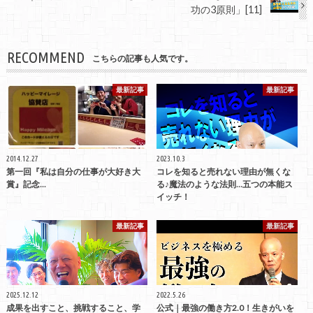
功の3原則」[11]
RECOMMEND
こちらの記事も人気です。
最新記事
最新記事
2014.12.27
2023.10.3
第一回『私は自分の仕事が大好き大
コレを知ると売れない理由が無くな
賞』記念...
る♪魔法のような法則…五つの本能ス
イッチ！
最新記事
最新記事
2025.12.12
2022.5.26
成果を出すこと、挑戦すること、学
公式｜最強の働き方2.0！生きがいを