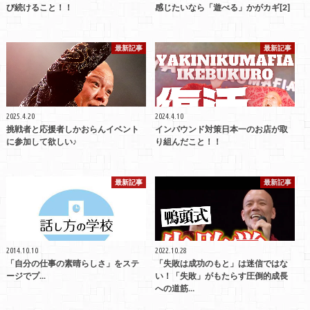
び続けること！！
感じたいなら「遊べる」かがカギ[2]
最新記事
最新記事
2025.4.20
2024.4.10
挑戦者と応援者しかおらんイベント
インバウンド対策日本一のお店が取
に参加して欲しい♪
り組んだこと！！
最新記事
最新記事
2014.10.10
2022.10.28
「自分の仕事の素晴らしさ」をステ
「失敗は成功のもと」は迷信ではな
ージでプ...
い！「失敗」がもたらす圧倒的成長
への道筋…