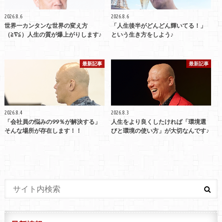
2026.8.6
2026.8.6
世界一カンタンな世界の変え方
「人生後半がどんどん輝いてる！」
（≧∇≦）人生の質が爆上がりします♪
という生き方をしよう♪
最新記事
最新記事
2026.8.4
2026.8.3
「会社員の悩みの99％が解決する」
人生をより良くしたければ「環境選
そんな場所が存在します！！
びと環境の使い方」が大切なんです♪