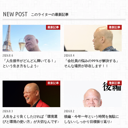
NEW POST
このライターの最新記事
最新記事
最新記事
2026.8.6
2026.8.4
「人生後半がどんどん輝いてる！」
「会社員の悩みの99％が解決する」
という生き方をしよう♪
そんな場所が存在します！！
最新記事
最新記事
2026.8.3
2026.8.2
人生をより良くしたければ「環境選
後編・今年一年という時間を無駄に
びと環境の使い方」が大切なんです♪
しない♪しっかり目標振り返り♪