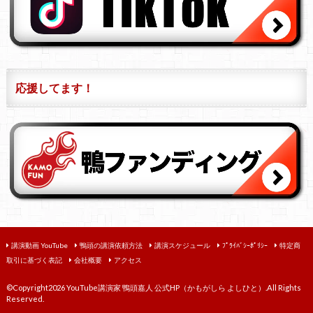
応援してます！
講演動画 YouTube
鴨頭の講演依頼方法
講演スケジュール
ﾌﾟﾗｲﾊﾞｼｰﾎﾟﾘｼｰ
特定商
取引に基づく表記
会社概要
アクセス
©Copyright2026
YouTube講演家 鴨頭嘉人 公式HP（かもがしら よしひと）
.All Rights
Reserved.