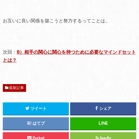
お互いに良い関係を築こうと努力するってことは。
次回：
8）相手の関心に関心を持つために必要なマインドセット
とは？
最新記事
ツイート
シェア
はてブ
Pocket
feedly