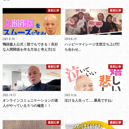
最新記事
最新記事
2021.8.30
2014.8.29
鴨頭嘉人公式｜誰でもできる！良好
ハッピーマイレージ支部立ち上げ打
な人間関係を作る方法と考え方[1]
ち合わせ...
最新記事
最新記事
2025.10.15
2022.4.26
オンラインコミュニケーションの達
泣ける人生って……最高ですね♪
人がやっている５つの極意！！
最新記事
最新記事