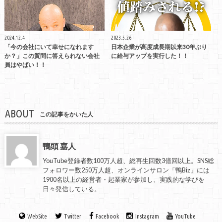
2024.12.4
2023.5.26
「今の会社にいて幸せになれます
日本企業が高度成長期以来30年ぶり
か？」この質問に答えられない会社
に給与アップを実行した！！
員はやばい！！
ABOUT
この記事をかいた人
鴨頭 嘉人
YouTube登録者数100万人超、総再生回数3億回以上。SNS総
フォロワー数250万人超、オンラインサロン「鴨Biz」には
1900名以上の経営者・起業家が参加し、実践的な学びを
日々発信している。
WebSite
Twitter
Facebook
Instagram
YouTube