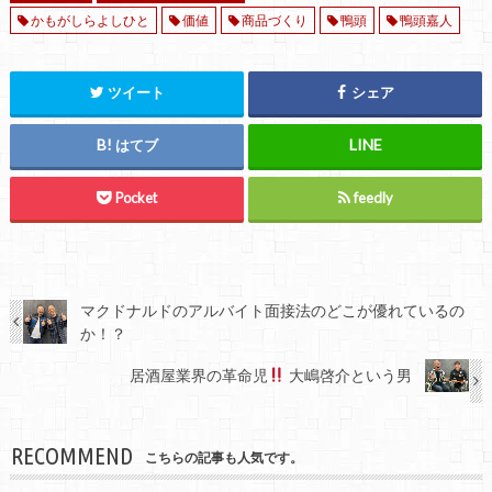
かもがしらよしひと
価値
商品づくり
鴨頭
鴨頭嘉人
ツイート
シェア
はてブ
Pocket
feedly
マクドナルドのアルバイト面接法のどこが優れているの
か！？
居酒屋業界の革命児
大嶋啓介という男
RECOMMEND
こちらの記事も人気です。