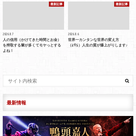
最新記事
最新記事
2026.8.7
2026.8.6
人の信用（かけてきた時間とお金）
世界一カンタンな世界の変え方
を搾取する輩が多くてモヤっとする
（≧∇≦）人生の質が爆上がりします♪
よね！
最新情報