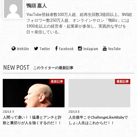
鴨頭 嘉人
YouTube登録者数100万人超、総再生回数3億回以上。SNS総
フォロワー数250万人超、オンラインサロン「鴨Biz」には
1900名以上の経営者・起業家が参加し、実践的な学びを
日々発信している。
WebSite
Twitter
Facebook
Instagram
YouTube
NEW POST
このライターの最新記事
最新記事
最新記事
2026.8.9
2026.8.8
人間って凄い！！猛暑とアンチと詐
人生後半こそChallengeLikeABabyで
欺と裏切りが人を強くするのだ！！
しょ♪人生はこれからだ！！