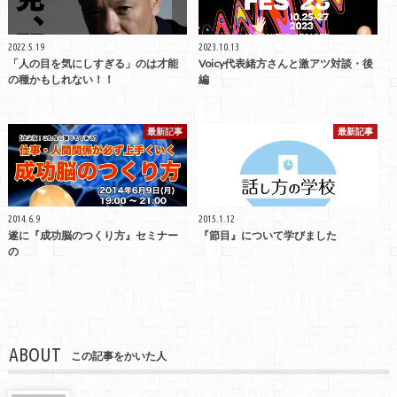
2022.5.19
2023.10.13
「人の目を気にしすぎる」のは才能
Voicy代表緒方さんと激アツ対談・後
の種かもしれない！！
編
最新記事
最新記事
2014.6.9
2015.1.12
遂に『成功脳のつくり方』セミナー
『節目』について学びました
の
ABOUT
この記事をかいた人