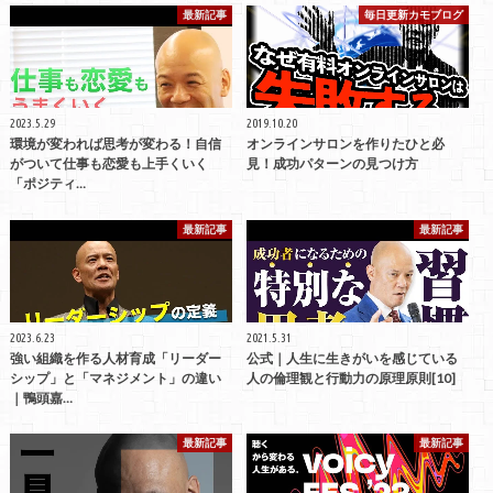
最新記事
毎日更新カモブログ
2023.5.29
2019.10.20
環境が変われば思考が変わる！自信
オンラインサロンを作りたひと必
がついて仕事も恋愛も上手くいく
見！成功パターンの見つけ方
「ポジティ…
最新記事
最新記事
2023.6.23
2021.5.31
強い組織を作る人材育成「リーダー
公式｜人生に生きがいを感じている
シップ」と「マネジメント」の違い
人の倫理観と行動力の原理原則[10]
｜鴨頭嘉…
最新記事
最新記事