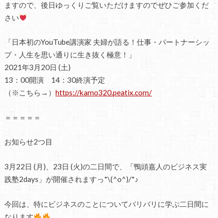
ますので、後日ゆっくりご覧いただけますのでぜひご参加くだ
さい
「日本初のYouTube講演家 夫婦が語る！仕事・パートナーシッ
プ・人生を思い通りに生き抜く極意！」
2021年3月20日 (土)
13：00開演 14：30終演予定
（※こちら→）
https://kamo320.peatix.com/
＝＝＝＝＝
お知らせ2つ目
3月22日 (月)、23日 (火)の二日間で、「鴨頭嘉人のビジネス実
践塾2days」が開催されますっ*\(^o^)/*♪
今回は、特にビジネスのことについてバリバリに学ぶ二日間に
なります