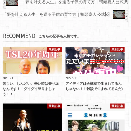
「夢を叶える人生」を送る子供の育て方｜鴨頭嘉人公式[8]
「夢を叶える人生」を送る子供の育て方｜鴨頭嘉人公式[6]
RECOMMEND
こちらの記事も人気です。
最新記事
最新記事
2023.6.13
2022.5.13
苦しい、しんどい、辛い時は登り坂
アイディアは会議室で生まれてるん
なんです！！グイグイ登りましょ
じゃない！！雑談で生まれてるんだ♪
う！！
最新記事
最新記事