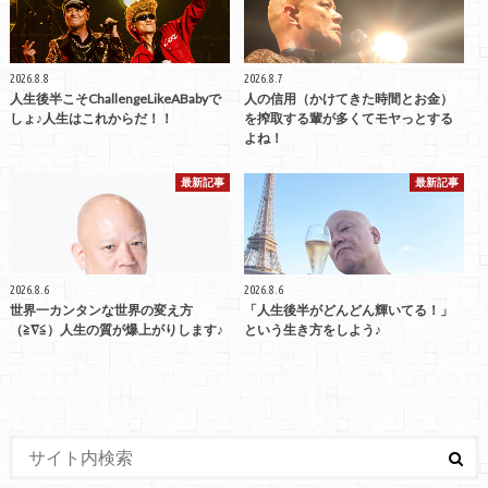
2026.8.8
2026.8.7
人生後半こそChallengeLikeABabyで
人の信用（かけてきた時間とお金）
しょ♪人生はこれからだ！！
を搾取する輩が多くてモヤっとする
よね！
最新記事
最新記事
2026.8.6
2026.8.6
世界一カンタンな世界の変え方
「人生後半がどんどん輝いてる！」
（≧∇≦）人生の質が爆上がりします♪
という生き方をしよう♪