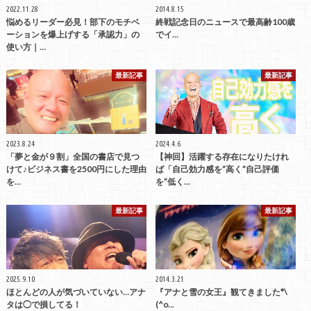
2022.11.28
2014.8.15
悩めるリーダー必見！部下のモチベ
終戦記念日のニュースで最高齢100歳
ーションを爆上げする「承認力」の
でイ...
使い方｜…
最新記事
最新記事
2023.8.24
2024.4.6
「夢と金が９割」全国の書店で見つ
【神回】活躍する存在になりたけれ
けて♪ビジネス書を2500円にした理由
ば「自己効力感を”高く”自己評価
を…
を”低く…
最新記事
最新記事
2025.9.10
2014.3.21
ほとんどの人が気づいていない…アナ
『アナと雪の女王』観てきました*\
タは◯で損してる！
(^o...