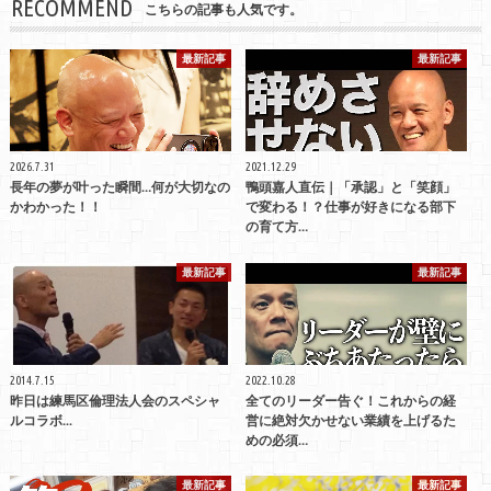
RECOMMEND
こちらの記事も人気です。
最新記事
最新記事
2026.7.31
2021.12.29
長年の夢が叶った瞬間…何が大切なの
鴨頭嘉人直伝｜「承認」と「笑顔」
かわかった！！
で変わる！？仕事が好きになる部下
の育て方…
最新記事
最新記事
2014.7.15
2022.10.28
昨日は練馬区倫理法人会のスペシャ
全てのリーダー告ぐ！これからの経
ルコラボ...
営に絶対欠かせない業績を上げるた
めの必須…
最新記事
最新記事