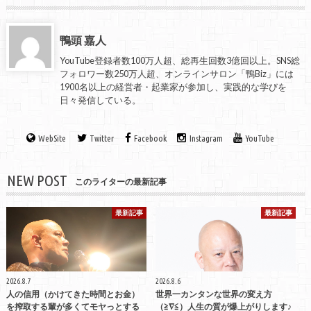
鴨頭 嘉人
YouTube登録者数100万人超、総再生回数3億回以上。SNS総
フォロワー数250万人超、オンラインサロン「鴨Biz」には
1900名以上の経営者・起業家が参加し、実践的な学びを
日々発信している。
WebSite
Twitter
Facebook
Instagram
YouTube
NEW POST
このライターの最新記事
最新記事
最新記事
2026.8.7
2026.8.6
人の信用（かけてきた時間とお金）
世界一カンタンな世界の変え方
を搾取する輩が多くてモヤっとする
（≧∇≦）人生の質が爆上がりします♪