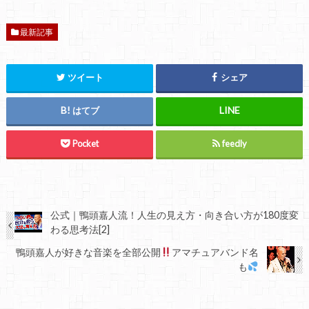
最新記事
ツイート
シェア
はてブ
Pocket
feedly
公式｜鴨頭嘉人流！人生の見え方・向き合い方が180度変
わる思考法[2]
鴨頭嘉人が好きな音楽を全部公開
アマチュアバンド名
も