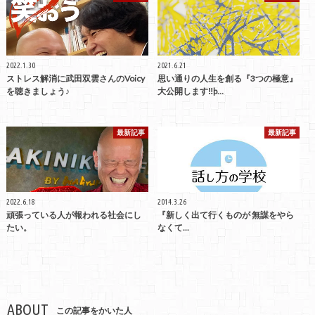
2022.1.30
2021.6.21
ストレス解消に武田双雲さんのVoicy
思い通りの人生を創る『3つの極意』
を聴きましょう♪
大公開します‼þ…
最新記事
最新記事
2022.6.18
2014.3.26
頑張っている人が報われる社会にし
『新しく出て行くものが 無謀をやら
たい。
なくて...
ABOUT
この記事をかいた人