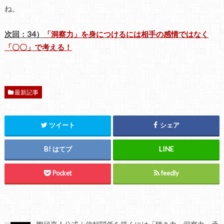
ね。
次回：34）
「洞察力」を身につけるには相手の感情ではなく
「〇〇」で考える！
最新記事
ツイート
シェア
はてブ
Pocket
feedly