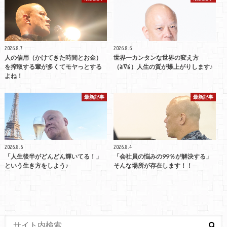
2026.8.7
2026.8.6
人の信用（かけてきた時間とお金）
世界一カンタンな世界の変え方
を搾取する輩が多くてモヤっとする
（≧∇≦）人生の質が爆上がりします♪
よね！
最新記事
最新記事
2026.8.6
2026.8.4
「人生後半がどんどん輝いてる！」
「会社員の悩みの99％が解決する」
という生き方をしよう♪
そんな場所が存在します！！