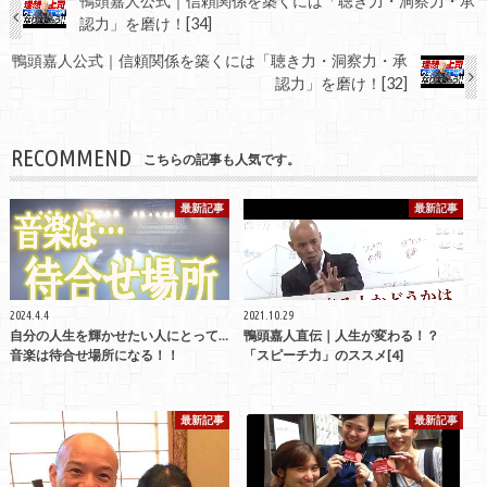
鴨頭嘉人公式｜信頼関係を築くには「聴き力・洞察力・承
認力」を磨け！[34]
鴨頭嘉人公式｜信頼関係を築くには「聴き力・洞察力・承
認力」を磨け！[32]
RECOMMEND
こちらの記事も人気です。
最新記事
最新記事
2024.4.4
2021.10.29
自分の人生を輝かせたい人にとって…
鴨頭嘉人直伝｜人生が変わる！？
音楽は待合せ場所になる！！
「スピーチ力」のススメ[4]
最新記事
最新記事