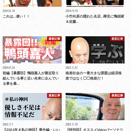
2014.8.10
2014.9.19
これは…凄い！！
小竹向原の隠れた名店…樽見に鴨頭家
＆佐藤...
最新記事
最新記事
2024.8.26
2023.5.23
前編【暴露回】鴨頭嘉人が最近取り
格差社会の一番大きな課題は経済格
組んでいる事と近い未来に企んでい
差ではなく◯◯格差だ！
る事を暴…
最新記事
最新記事
2022.5.7
2025.5.10
【2021年＃私の神回】番外編・いい
【特別回】オススメVoicyパーソナリ