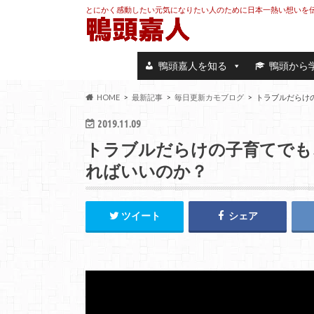
とにかく感動したい元気になりたい人のために日本一熱い想いを
鴨頭嘉人を知る
鴨頭から
HOME
最新記事
毎日更新カモブログ
トラブルだらけ
2019.11.09
トラブルだらけの子育てでも
ればいいのか？
ツイート
シェア