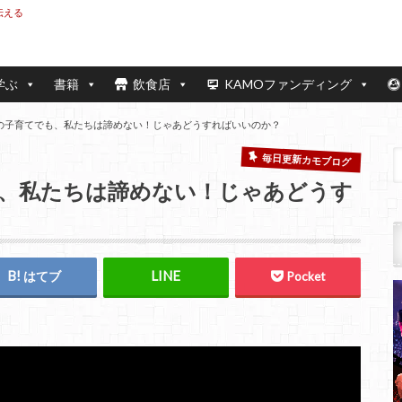
伝える
学ぶ
書籍
飲食店
KAMOファンディング
の子育てでも、私たちは諦めない！じゃあどうすればいいのか？
毎日更新カモブログ
、私たちは諦めない！じゃあどうす
はてブ
Pocket