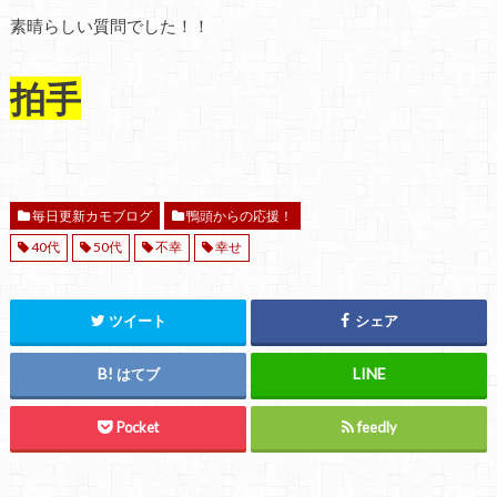
素晴らしい質問でした！！
拍手
毎日更新カモブログ
鴨頭からの応援！
40代
50代
不幸
幸せ
ツイート
シェア
はてブ
Pocket
feedly