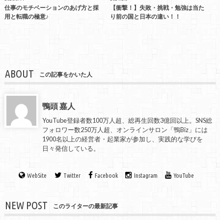
仕事のモチベーションのあげ方と採
【衝撃！】失敗・挑戦・勉強は当た
用と転職の極意♪
り前の国と日本の違い！！
ABOUT
この記事をかいた人
鴨頭 嘉人
YouTube登録者数100万人超、総再生回数3億回以上。SNS総
フォロワー数250万人超、オンラインサロン「鴨Biz」には
1900名以上の経営者・起業家が参加し、実践的な学びを
日々発信している。
WebSite
Twitter
Facebook
Instagram
YouTube
NEW POST
このライターの最新記事