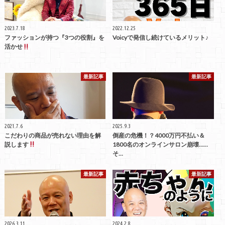
2023.7.18
2022.12.25
ファッションが持つ『3つの役割』を
Voicyで発信し続けているメリット♪
活かせ
最新記事
最新記事
2021.7.6
2025.9.3
こだわりの商品が売れない理由を解
倒産の危機！？4000万円不払い＆
説します
1800名のオンラインサロン崩壊……
そ…
最新記事
最新記事
2026.3.11
2024.2.8