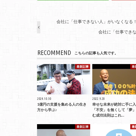
会社に「仕事できない人」がいなくなる
会社に「仕事でき
RECOMMEND
こちらの記事も人気です。
最新記事
最
2024.10.30
2022.9.28
1億円の支援を集める人の生き
幸せな未来が絶対に手に入
方から学ぶ♪
「不安」を無くして「夢」
む成功法則はこれ…
最新記事
最