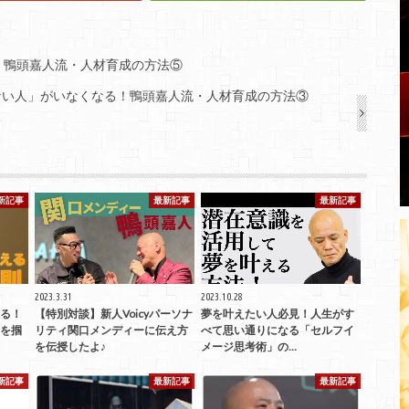
！鴨頭嘉人流・人材育成の方法⑤
ない人」がいなくなる！鴨頭嘉人流・人材育成の方法③
新記事
最新記事
最新記事
2023.3.31
2023.10.28
る！
【特別対談】新人Voicyパーソナ
夢を叶えたい人必見！人生がす
を掴
リティ関口メンディーに伝え方
べて思い通りになる「セルフイ
を伝授したよ♪
メージ思考術」の…
新記事
最新記事
最新記事