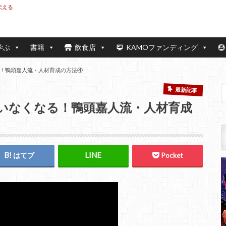
伝える
学ぶ
書籍
飲食店
KAMOファンディング
！鴨頭嘉人流・人材育成の方法④
最新記事
いなくなる！鴨頭嘉人流・人材育成
はてブ
Pocket