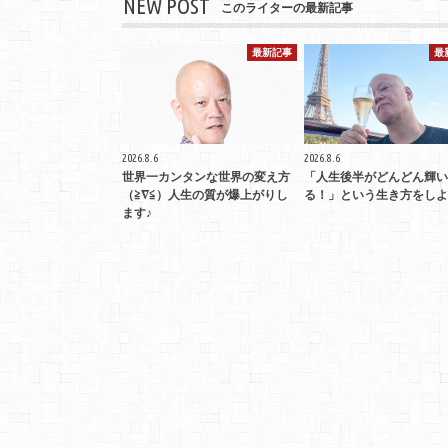
NEW POST
このライターの最新記事
最新記事
最
2026.8.6
2026.8.6
世界一カンタンな世界の変え方
「人生後半がどんどん輝い
（≧∇≦）人生の質が爆上がりし
る！」という生き方をしよ
ます♪