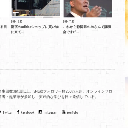
2014.6.15
2014.7.17
る日
新宿のadidasショップに買い物
これから静岡県のJAさんで講演
に来て...
会です(^...
、総再生回数3億回以上。SNS総フォロワー数250万人超、オンラインサロ
の経営者・起業家が参加し、実践的な学びを日々発信している。
Twitter
Facebook
Instagram
YouTube