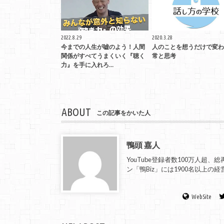
2022.8.29
2020.3.28
今までの人生が嘘のよう！人間
人のことを想うだけで変わ
関係がすべてうまくいく『聴く
常と思考
力』を手に入れろ…
ABOUT
この記事をかいた人
鴨頭 嘉人
YouTube登録者数100万人超
ン「鴨Biz」には1900名以上
WebSite