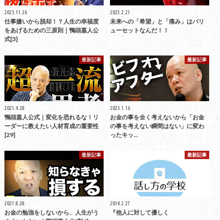
2023.11.26
2025.2.21
仕事嫌いから脱却！？人生の幸福度
未来への「希望」と「痛み」はバリ
をあげるための三原則｜鴨頭嘉人公
ューセットなんだ！！
式[3]
最新記事
最新記事
2021.4.28
2023.1.16
鴨頭嘉人公式｜変化を恐れるな！リ
お金の事を全く考えないから「お金
ーダーに教えたい人材育成の重要性
の事を考えない瞬間はない」に変わ
[29]
ったキッ…
最新記事
最新記事
2021.8.28
2014.2.27
お金の勉強をしないから、人生がう
『他人に対して優しく