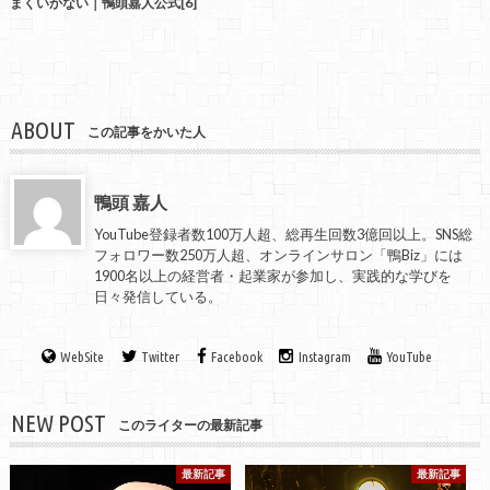
まくいかない｜鴨頭嘉人公式[6]
ABOUT
この記事をかいた人
鴨頭 嘉人
YouTube登録者数100万人超、総再生回数3億回以上。SNS総
フォロワー数250万人超、オンラインサロン「鴨Biz」には
1900名以上の経営者・起業家が参加し、実践的な学びを
日々発信している。
WebSite
Twitter
Facebook
Instagram
YouTube
NEW POST
このライターの最新記事
最新記事
最新記事