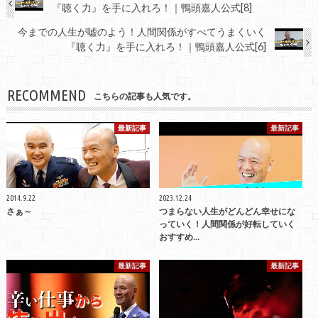
『聴く力』を手に入れろ！｜鴨頭嘉人公式[8]
今までの人生が嘘のよう！人間関係がすべてうまくいく
『聴く力』を手に入れろ！｜鴨頭嘉人公式[6]
RECOMMEND
こちらの記事も人気です。
最新記事
最新記事
2014.9.22
2023.12.24
さぁ～
つまらない人生がどんどん幸せにな
っていく！人間関係が好転していく
おすすめ…
最新記事
最新記事