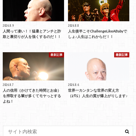
2026.8.9
2026.8.8
人間って凄い！！猛暑とアンチと詐
人生後半こそChallengeLikeABabyで
欺と裏切りが人を強くするのだ！！
しょ♪人生はこれからだ！！
最新記事
最新記事
2026.8.7
2026.8.6
人の信用（かけてきた時間とお金）
世界一カンタンな世界の変え方
を搾取する輩が多くてモヤっとする
（≧∇≦）人生の質が爆上がりします♪
よね！