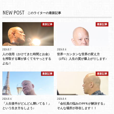
NEW POST
このライターの最新記事
最新記事
最新記事
2026.8.7
2026.8.6
人の信用（かけてきた時間とお金）
世界一カンタンな世界の変え方
を搾取する輩が多くてモヤっとする
（≧∇≦）人生の質が爆上がりします♪
よね！
最新記事
最新記事
2026.8.6
2026.8.4
「人生後半がどんどん輝いてる！」
「会社員の悩みの99％が解決する」
という生き方をしよう♪
そんな場所が存在します！！