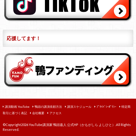
応援してます！
講演動画 YouTube
鴨頭の講演依頼方法
講演スケジュール
ﾌﾟﾗｲﾊﾞｼｰﾎﾟﾘｼｰ
特定商
取引に基づく表記
会社概要
アクセス
©Copyright2026
YouTube講演家 鴨頭嘉人 公式HP（かもがしら よしひと）
.All Rights
Reserved.