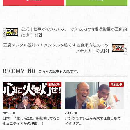
公式｜仕事ができない人・できる人は情報収集量が圧倒的
に違う！[2]
豆腐メンタル脱却へ！メンタルを強くする克服方法のコツ
と考え方｜公式[9]
RECOMMEND
こちらの記事も人気です。
最新記事
最新記事
2024.1.10
2014.9.18
日本一『推し活2.0』を実現してるコ
バングラデシュから来て江古田駅で
ミュニティとその理由！！
イタリア...