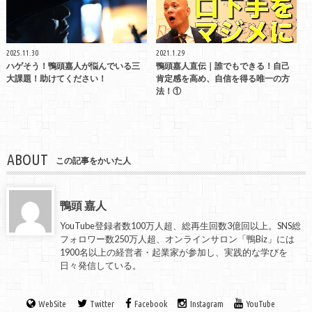
2025.11.30
2021.1.29
ハゲそう！鴨頭嘉人が悩んでいる三
鴨頭嘉人直伝｜誰でもできる！自己
大課題！助けてください！
肯定感を高め、自信を得る唯一の方
法！①
ABOUT
この記事をかいた人
鴨頭 嘉人
YouTube登録者数100万人超、総再生回数3億回以上。SNS総
フォロワー数250万人超、オンラインサロン「鴨Biz」には
1900名以上の経営者・起業家が参加し、実践的な学びを
日々発信している。
WebSite
Twitter
Facebook
Instagram
YouTube