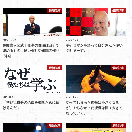
最新記事
最新記事
2022.10.27
2025.2.23
鴨頭嘉人公式｜仕事の価値は自分で
夢とロマンを語って自分さんを使い
決めるもの！良い会社や組織の作り
切りまーす♪
方[4]
最新記事
最新記事
2023.8.7
2026.1.29
「学びは自分の余白を知るために続
やってしまった後悔は小さくなる
けるんだ」
が、やらなかった後悔は日々大きく
なっていく。
最新記事
最新記事