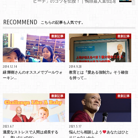
ピーチ」のコツを伝授！｜鴨頭嘉人直伝[3]
RECOMMEND
こちらの記事も人気です。
最新記事
最新記事
2014.12.14
2014.9.28
緑 輝樹さんのオススメでプールウォ
教育とは『愛ある強制力』そう確信
ーキン...
を持って...
最新記事
最新記事
2023.6.7
2021.5.17
適度なストレスで人間は成長する
悩んだら相談しよう
あなたはひと
し、老いないのだ♪
りじゃないから