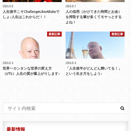
2026.8.8
2026.8.7
人生後半こそChallengeLikeABabyで
人の信用（かけてきた時間とお金）
しょ♪人生はこれからだ！！
を搾取する輩が多くてモヤっとする
よね！
最新記事
最新記事
2026.8.6
2026.8.6
世界一カンタンな世界の変え方
「人生後半がどんどん輝いてる！」
（≧∇≦）人生の質が爆上がりします♪
という生き方をしよう♪
最新情報