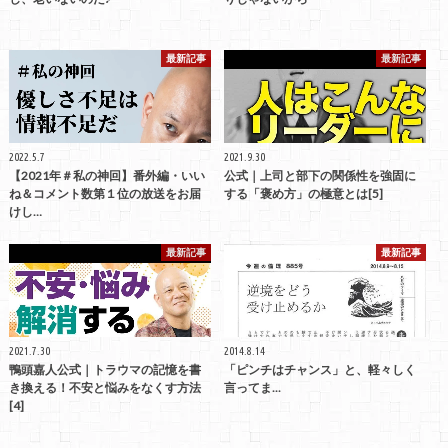
最新記事
最新記事
2022.5.7
2021.9.30
【2021年＃私の神回】番外編・いい
公式｜上司と部下の関係性を強固に
ね＆コメント数第１位の放送をお届
する「褒め方」の極意とは[5]
けし…
最新記事
最新記事
2021.7.30
2014.8.14
鴨頭嘉人公式｜トラウマの記憶を書
「ピンチはチャンス」と、軽々しく
き換える！不安と悩みをなくす方法
言ってま...
[4]