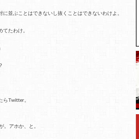
対に並ぶことはできないし抜くことはできないわけよ。
めてたわけ。
」
？
たらTwitter。
ンが。アホか、と。