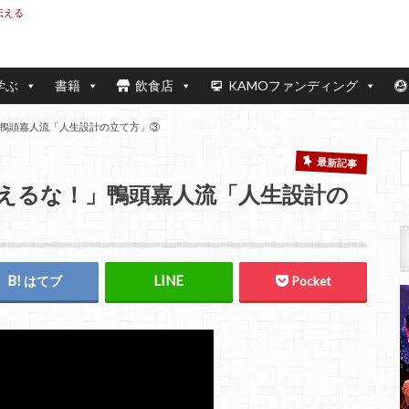
伝える
学ぶ
書籍
飲食店
KAMOファンディング
鴨頭嘉人流「人生設計の立て方」③
最新記事
えるな！」鴨頭嘉人流「人生設計の
はてブ
Pocket