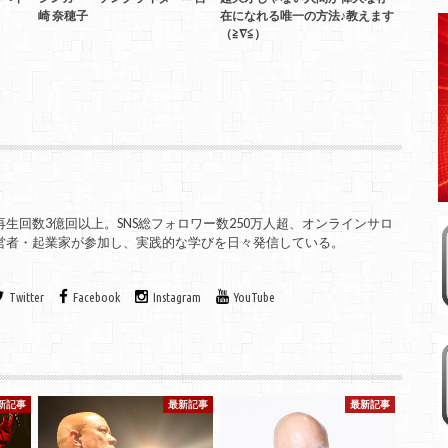
崎 奈穂子
在になれる唯一の方法♪教えます
（≧∇≦）
、総再生回数3億回以上。SNS総フォロワー数250万人超、オンラインサロ
の経営者・起業家が参加し、実践的な学びを日々発信している。
Twitter
Facebook
Instagram
YouTube
新記事
最新記事
最新記事