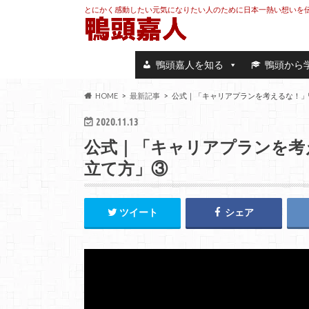
とにかく感動したい元気になりたい人のために日本一熱い想いを
鴨頭嘉人を知る
鴨頭から
HOME
最新記事
公式｜「キャリアプランを考えるな！」
2020.11.13
公式｜「キャリアプランを考
立て方」③
ツイート
シェア