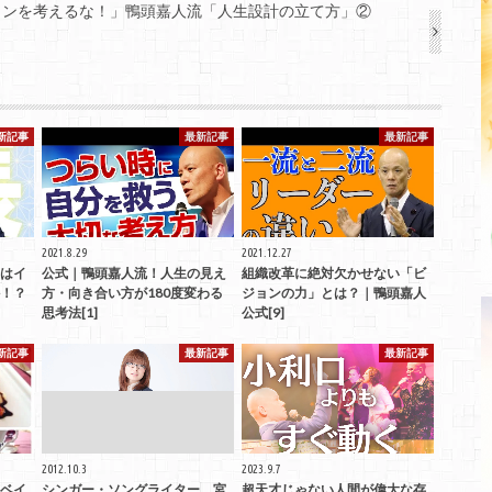
ランを考えるな！」鴨頭嘉人流「人生設計の立て方」②
新記事
最新記事
最新記事
2021.8.29
2021.12.27
はイ
公式｜鴨頭嘉人流！人生の見え
組織改革に絶対欠かせない「ビ
！？
方・向き合い方が180度変わる
ジョンの力」とは？｜鴨頭嘉人
思考法[1]
公式[9]
新記事
最新記事
最新記事
2012.10.3
2023.9.7
ベイ
シンガー・ソングライター 宮
超天才じゃない人間が偉大な存