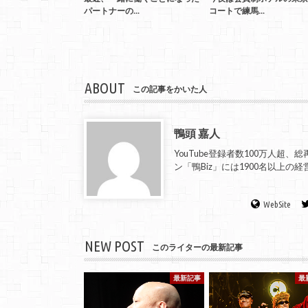
パートナーの...
コートで練馬...
ABOUT
この記事をかいた人
鴨頭 嘉人
YouTube登録者数100万人超
ン「鴨Biz」には1900名以上
WebSite
NEW POST
このライターの最新記事
最新記事
最