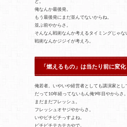
ど。
俺なんか最後発。
もう最後発にまだ並んでないからね。
並ぶ前やからさ。
そんなん戦術なんか考えるタイミングじゃな
戦術なんかジジイが考えろ。
「燃えるもの」は当たり前に変化
俺若者。いやいや経営者としても講演家とし
だって10年経ってないもん俺9年目やからさ
まだまだフレッシュ。
フレッシュオヤジやからさ。
いやピチピチっすよね。
ピチピチテカテカやで。