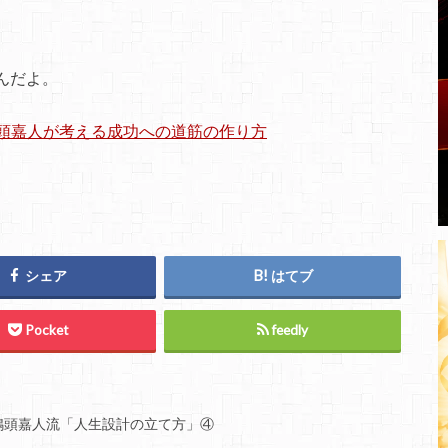
んだよ。
鴨頭嘉人が考える成功への道筋の作り方
シェア
はてブ
Pocket
feedly
鴨頭嘉人流「人生設計の立て方」④