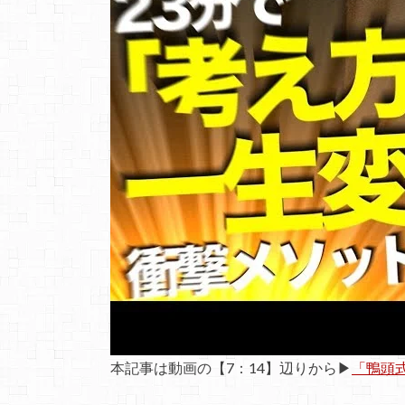
本記事は動画の【7：14】辺りから▶
「鴨頭