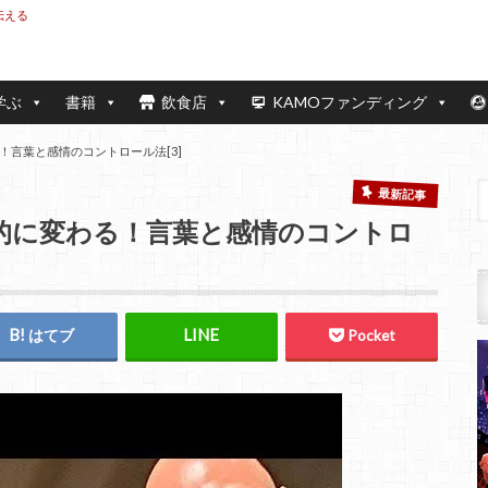
伝える
学ぶ
書籍
飲食店
KAMOファンディング
言葉と感情のコントロール法[3]
最新記事
的に変わる！言葉と感情のコントロ
はてブ
Pocket