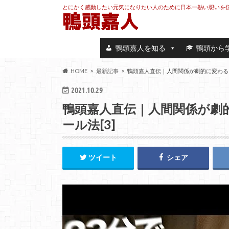
とにかく感動したい元気になりたい人のために日本一熱い想いを
鴨頭嘉人を知る
鴨頭から
HOME
最新記事
鴨頭嘉人直伝｜人間関係が劇的に変わる！
2021.10.29
鴨頭嘉人直伝｜人間関係が劇
ール法[3]
ツイート
シェア