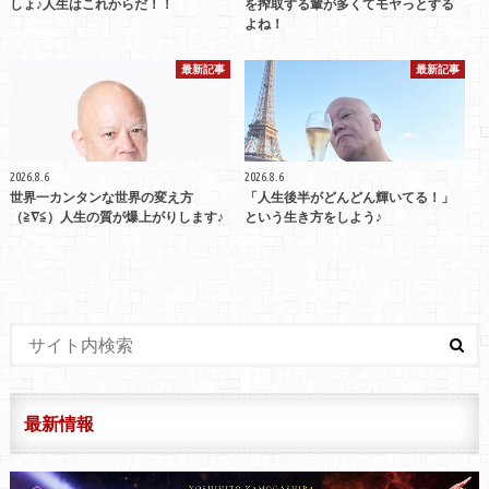
しょ♪人生はこれからだ！！
を搾取する輩が多くてモヤっとする
よね！
最新記事
最新記事
2026.8.6
2026.8.6
世界一カンタンな世界の変え方
「人生後半がどんどん輝いてる！」
（≧∇≦）人生の質が爆上がりします♪
という生き方をしよう♪
最新情報