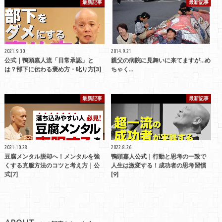
最新記事
最新記事
2021.9.30
2014.9.21
公式｜鴨頭嘉人流「日常承認」と
親父の病院に見舞いに来てますが…め
は？部下に伝わる褒め方・叱り方[3]
ちゃく...
最新記事
最新記事
2021.10.28
2022.8.26
豆腐メンタル脱却へ！メンタルを強
鴨頭嘉人公式｜行動と思考の一致で
くする克服方法のコツと考え方｜公
人生は激変する！成功者の思考習慣
式[7]
[9]