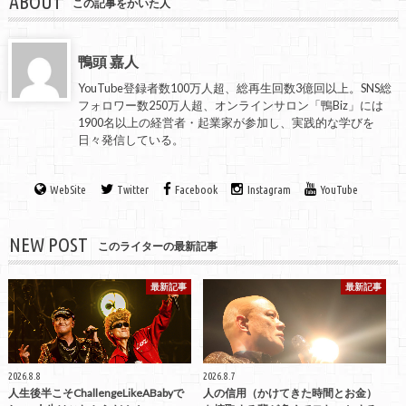
ABOUT
この記事をかいた人
鴨頭 嘉人
YouTube登録者数100万人超、総再生回数3億回以上。SNS総
フォロワー数250万人超、オンラインサロン「鴨Biz」には
1900名以上の経営者・起業家が参加し、実践的な学びを
日々発信している。
WebSite
Twitter
Facebook
Instagram
YouTube
NEW POST
このライターの最新記事
最新記事
最新記事
2026.8.8
2026.8.7
人生後半こそChallengeLikeABabyで
人の信用（かけてきた時間とお金）