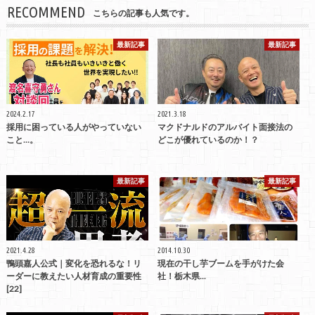
RECOMMEND
こちらの記事も人気です。
最新記事
最新記事
2024.2.17
2021.3.18
採用に困っている人がやっていない
マクドナルドのアルバイト面接法の
こと…。
どこが優れているのか！？
最新記事
最新記事
2021.4.28
2014.10.30
鴨頭嘉人公式｜変化を恐れるな！リ
現在の干し芋ブームを手がけた会
ーダーに教えたい人材育成の重要性
社！栃木県...
[22]